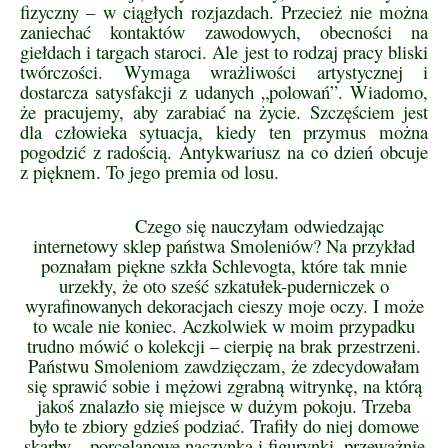
fizyczny – w ciągłych rozjazdach. Przecież nie można
zaniechać kontaktów zawodowych, obecności na
giełdach i targach staroci. Ale jest to rodzaj pracy bliski
twórczości. Wymaga wrażliwości artystycznej i
dostarcza satysfakcji z udanych „polowań”. Wiadomo,
że pracujemy, aby zarabiać na życie. Szczęściem jest
dla człowieka sytuacja, kiedy ten przymus można
pogodzić z radością. Antykwariusz na co dzień obcuje
z pięknem. To jego premia od losu.
Czego się nauczyłam odwiedzając
internetowy sklep państwa Smoleniów? Na przykład
poznałam piękne szkła Schlevogta, które tak mnie
urzekły, że oto sześć szkatułek-puderniczek o
wyrafinowanych dekoracjach cieszy moje oczy. I może
to wcale nie koniec. Aczkolwiek w moim przypadku
trudno mówić o kolekcji – cierpię na brak przestrzeni.
Państwu Smoleniom zawdzięczam, że zdecydowałam
się sprawić sobie i mężowi zgrabną witrynkę, na którą
jakoś znalazło się miejsce w dużym pokoju. Trzeba
było te zbiory gdzieś podziać. Trafiły do niej domowe
skarby – porcelanowe naczynka i figurynki, przeważnie