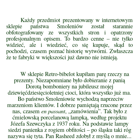
Każdy przedmiot prezentowany w internetowym
sklepie państwa Smoleniów został starannie
obfotografowany ze wszystkich stron i opatrzony
profesjonalnym opisem. To bardzo cenne – nie tylko
widzieć, ale i wiedzieć, co się kupuje, skąd to
pochodzi, czasem poznać historię wytwórni. Zwłaszcza
że te fabryki w większości już dawno nie istnieją.
W sklepie Retro-bibelot kupiłam parę rzeczy na
prezenty. Niezapomniane było dobieranie z panią
Dorotą bomboniery na jubileusz mojej
dziewięćdziesięcioletniej cioci, która wszystko już ma.
Bo państwo Smoleniowie wychodzą naprzeciw
marzeniom klientów. I dobrze pamiętają rzucone przez
nas, czasem
en passant
, „zamówienia”. Tak było z
ćmielowską porcelanową lampką, według projektu
Józefa Szewczyka z 1937 roku. Na podstawie lampy
siedzi panienka z rogiem obfitości – po śląsku taki róg
nazywa się tyta. Pan Rasheed zdobył z myślą o mnie...