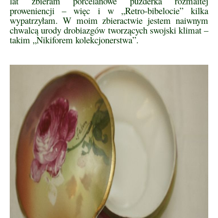
lat zbieram porcelanowe puzderka rozmaitej
proweniencji – więc i w „Retro-bibelocie” kilka
wypatrzyłam. W moim zbieractwie jestem naiwnym
chwalcą urody drobiazgów tworzących swojski klimat –
takim „Nikiforem kolekcjonerstwa”.