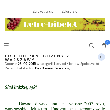
Zarejestruj się
Zaloguj się
LIST OD PANI BOŻENY Z
0
WARSZAWY
Dodano:
26-07-2015
w kategorii:
Listy od Klientów
,
Społeczność
Retro-Bibelot
autor:
Pani Bożena z Warszawy
Ślad ludzkiej ręki
Dawno, dawno temu, na wiosnę 2007 roku,
warszawskie Muzeum Etnograficzne zorganizowało