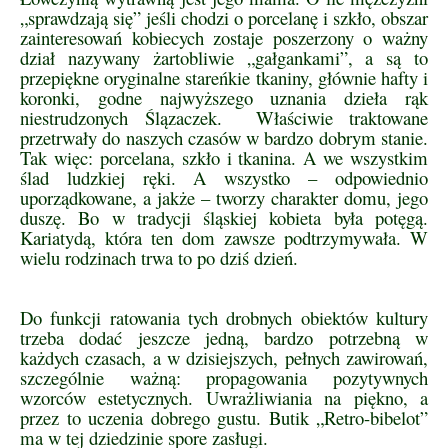
„sprawdzają się” jeśli chodzi o porcelanę i szkło, obszar
zainteresowań kobiecych zostaje poszerzony o ważny
dział nazywany żartobliwie „gałgankami”, a są to
przepiękne oryginalne stareńkie tkaniny, głównie hafty i
koronki, godne najwyższego uznania dzieła rąk
niestrudzonych Ślązaczek. Właściwie traktowane
przetrwały do naszych czasów w bardzo dobrym stanie.
Tak więc: porcelana, szkło i tkanina. A we wszystkim
ślad ludzkiej ręki. A wszystko – odpowiednio
uporządkowane, a jakże – tworzy charakter domu, jego
duszę. Bo w tradycji śląskiej kobieta była potęgą.
Kariatydą, która ten dom zawsze podtrzymywała. W
wielu rodzinach trwa to po dziś dzień.
Do funkcji ratowania tych drobnych obiektów kultury
trzeba dodać jeszcze jedną, bardzo potrzebną w
każdych czasach, a w dzisiejszych, pełnych zawirowań,
szczególnie ważną: propagowania pozytywnych
wzorców estetycznych. Uwrażliwiania na piękno, a
przez to uczenia dobrego gustu. Butik „Retro-bibelot”
ma w tej dziedzinie spore zasługi.