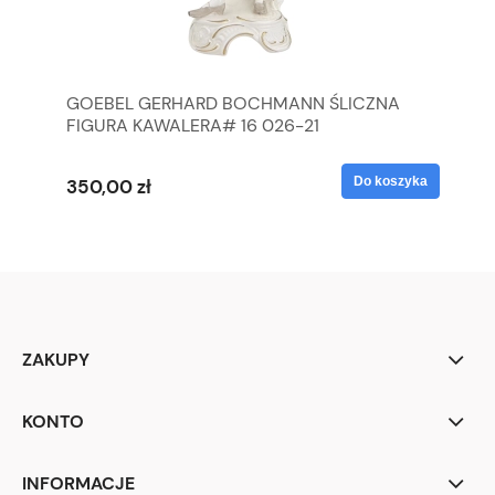
GOEBEL GERHARD BOCHMANN ŚLICZNA
GO
FIGURA KAWALERA# 16 026-21
FI
yka
Do koszyka
350,00 zł
35
ZAKUPY
KONTO
INFORMACJE