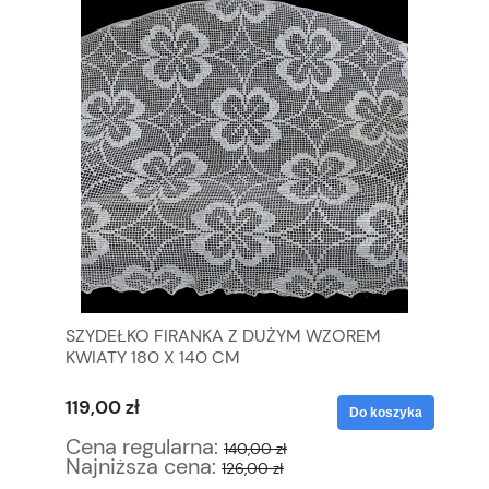
SZYDEŁKO FIRANKA Z DUŻYM WZOREM
B.
KWIATY 180 X 140 CM
NA
119,00 zł
10
yka
Do koszyka
Cena regularna:
Ce
140,00 zł
Najniższa cena:
Na
126,00 zł