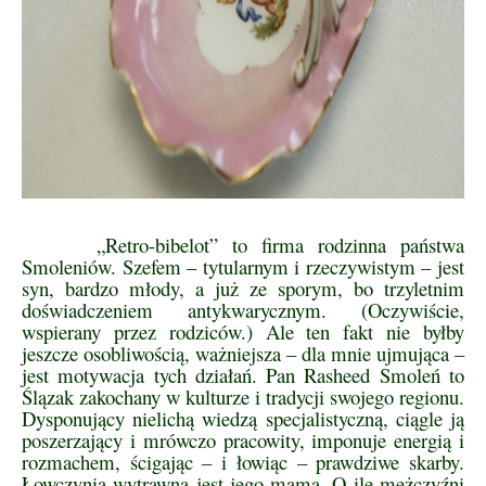
„Retro-bibelot” to firma rodzinna państwa
Smoleniów. Szefem – tytularnym i rzeczywistym – jest
syn, bardzo młody, a już ze sporym, bo trzyletnim
doświadczeniem antykwarycznym. (Oczywiście,
wspierany przez rodziców.) Ale ten fakt nie byłby
jeszcze osobliwością, ważniejsza – dla mnie ujmująca –
jest motywacja tych działań. Pan Rasheed Smoleń to
Ślązak zakochany w kulturze i tradycji swojego regionu.
Dysponujący nielichą wiedzą specjalistyczną, ciągle ją
poszerzający i mrówczo pracowity, imponuje energią i
rozmachem, ścigając – i łowiąc – prawdziwe skarby.
Łowczynią wytrawną jest jego mama. O ile mężczyźni