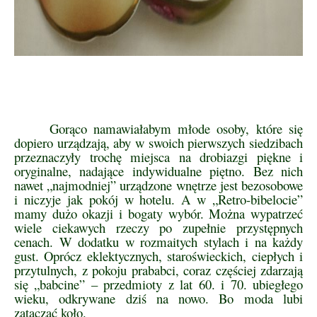
Gorąco namawiałabym młode osoby, które się
dopiero urządzają, aby w swoich pierwszych siedzibach
przeznaczyły trochę miejsca na drobiazgi piękne i
oryginalne, nadające indywidualne piętno. Bez nich
nawet „najmodniej” urządzone wnętrze jest bezosobowe
i niczyje jak pokój w hotelu. A w „Retro-bibelocie”
mamy dużo okazji i bogaty wybór. Można wypatrzeć
wiele ciekawych rzeczy po zupełnie przystępnych
cenach. W dodatku w rozmaitych stylach i na każdy
gust. Oprócz eklektycznych, staroświeckich, ciepłych i
przytulnych, z pokoju prababci, coraz częściej zdarzają
się „babcine” – przedmioty z lat 60. i 70. ubiegłego
wieku, odkrywane dziś na nowo. Bo moda lubi
zataczać koło.