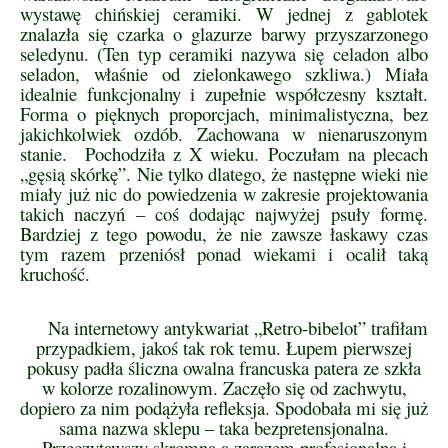
wystawę chińskiej ceramiki. W jednej z gablotek
znalazła się czarka o glazurze barwy przyszarzonego
seledynu. (Ten typ ceramiki nazywa się celadon albo
seladon, właśnie od zielonkawego szkliwa.) Miała
idealnie funkcjonalny i zupełnie współczesny kształt.
Forma o pięknych proporcjach, minimalistyczna, bez
jakichkolwiek ozdób. Zachowana w nienaruszonym
stanie. Pochodziła z X wieku. Poczułam na plecach
„gęsią skórkę”. Nie tylko dlatego, że następne wieki nie
miały już nic do powiedzenia w zakresie projektowania
takich naczyń – coś dodając najwyżej psuły formę.
Bardziej z tego powodu, że nie zawsze łaskawy czas
tym razem przeniósł ponad wiekami i ocalił taką
kruchość.
Na internetowy antykwariat „Retro-bibelot” trafiłam
przypadkiem, jakoś tak rok temu. Łupem pierwszej
pokusy padła śliczna owalna francuska patera ze szkła
w kolorze rozalinowym. Zaczęło się od zachwytu,
dopiero za nim podążyła refleksja. Spodobała mi się już
sama nazwa sklepu – taka bezpretensjonalna.
Przeczytawszy skromną a zarazem profesjonalną i