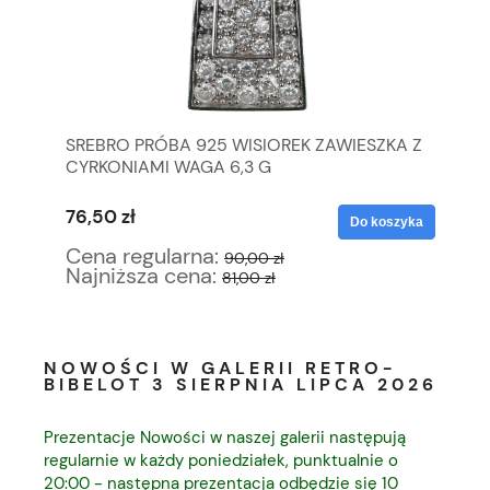
SREBRO PRÓBA 925 WISIOREK ZAWIESZKA Z
CA
CYRKONIAMI WAGA 6,3 G
PU
76,50 zł
51
yka
Do koszyka
Cena regularna:
Ce
90,00 zł
Najniższa cena:
Na
81,00 zł
NOWOŚCI W GALERII RETRO-
BIBELOT 3 SIERPNIA LIPCA 2026
Prezentacje Nowości w naszej galerii następują
regularnie w każdy poniedziałek, punktualnie o
20:00 - następna prezentacja odbędzie się 10