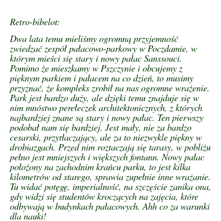
Retro-bibelot:
Dwa lata temu mieliśmy ogromną przyjemność
zwiedzać zespół pałacowo-parkowy w Poczdamie, w
którym mieści się stary i nowy pałac Sanssouci.
Pomimo że mieszkamy w Pszczynie i obcujemy z
pięknym parkiem i pałacem na co dzień, to musimy
przyznać, że kompleks zrobił na nas ogromne wrażenie.
Park jest bardzo duży, ale dzięki temu znajduje się w
nim mnóstwo perełeczek architektonicznych, z których
najbardziej znane są stary i nowy pałac. Ten pierwszy
podobał nam się bardziej. Jest mały, nie za bardzo
cesarski, przytłaczający, ale za to niezwykle piękny w
drobiazgach. Przed nim roztaczają się tarasy, w pobliżu
pełno jest mniejszych i większych fontann. Nowy pałac
położony na zachodnim krańcu parku, to jest kilka
kilometrów od starego, sprawia zupełnie inne wrażanie.
Tu widać potęgę, imperialność, na szczęście zanika ona,
gdy widzi się studentów kroczących na zajęcia, które
odbywają w budynkach pałacowych. Ahh co za warunki
dla nauki!