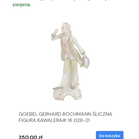
sierpnia.
GOEBEL GERHARD BOCHMANN ŚLICZNA
GO
FIGURA KAWALERA# 16 026-21
FI
yka
Do koszyka
350,00 zł
35