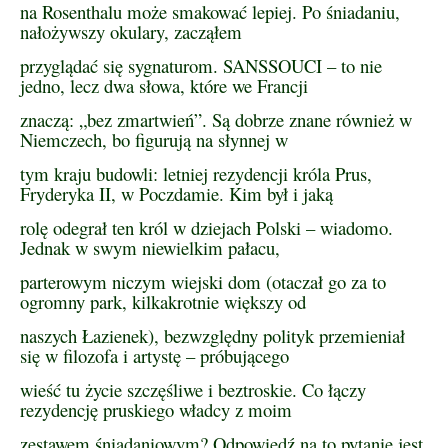
na Rosenthalu może smakować lepiej. Po śniadaniu,
nałożywszy okulary, zacząłem
przyglądać się sygnaturom. SANSSOUCI – to nie
jedno, lecz dwa słowa, które we Francji
znaczą: „bez zmartwień”. Są dobrze znane również w
Niemczech, bo figurują na słynnej w
tym kraju budowli: letniej rezydencji króla Prus,
Fryderyka II, w Poczdamie. Kim był i jaką
rolę odegrał ten król w dziejach Polski – wiadomo.
Jednak w swym niewielkim pałacu,
parterowym niczym wiejski dom (otaczał go za to
ogromny park, kilkakrotnie większy od
naszych Łazienek), bezwzględny polityk przemieniał
się w filozofa i artystę – próbującego
wieść tu życie szczęśliwe i beztroskie. Co łączy
rezydencję pruskiego władcy z moim
zestawem śniadaniowym? Odpowiedź na to pytanie jest