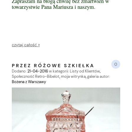
Zapraszam na błogą chwilę bez zmartwień w
towarzystwie Pana Mariusza i naszym.
czytaj całość »
0
PRZEZ RÓŻOWE SZKIEŁKA
Dodano:
21-04-2016
w kategorii:
Listy od Klientów
,
Społeczność Retro-Bibelot
,
moja witrynka
,
galeria
autor:
Bożena z Warszawy