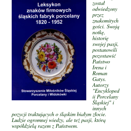
został
odwiedzony
przez
znakomitych
gości. Swoją
notkę,
historię
swojej pasji,
postanowili
pozostawić
Państwo
Irena i
Roman
Gatys.
Autorzy
"Encykloped
ii Porcelany
Śląskiej" i
innych
pozycji traktujących o śląskim białym złocie.
Ludzie ogromnej wiedzy, ale też pasji, którą
współdzielą razem z Państwem.