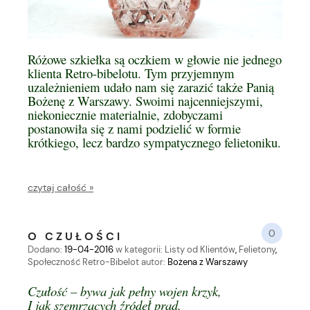
Różowe szkiełka są oczkiem w głowie nie jednego
klienta Retro-bibelotu. Tym przyjemnym
uzależnieniem udało nam się zarazić także Panią
Bożenę z Warszawy. Swoimi najcenniejszymi,
niekoniecznie materialnie, zdobyczami
postanowiła się z nami podzielić w formie
krótkiego, lecz bardzo sympatycznego felietoniku.
czytaj całość »
0
O CZUŁOŚCI
Dodano:
19-04-2016
w kategorii:
Listy od Klientów
,
Felietony
,
Społeczność Retro-Bibelot
autor:
Bożena z Warszawy
Czułość – bywa jak pełny wojen krzyk,
I jak szemrzących źródeł prąd,