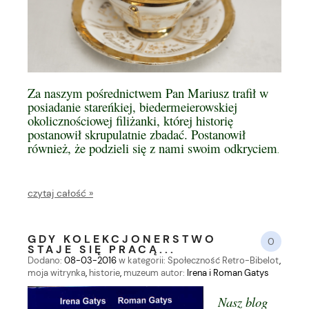
Za naszym pośrednictwem Pan Mariusz trafił w
posiadanie stareńkiej, biedermeierowskiej
okolicznościowej filiżanki, której historię
postanowił skrupulatnie zbadać. Postanowił
również, że podzieli się z nami swoim odkryciem
.
czytaj całość »
GDY KOLEKCJONERSTWO
0
STAJE SIĘ PRACĄ...
Dodano:
08-03-2016
w kategorii:
Społeczność Retro-Bibelot
,
moja witrynka
,
historie
,
muzeum
autor:
Irena i Roman Gatys
Nasz blog