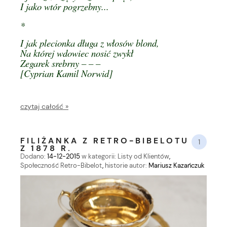
I jako wtór pogrzebny...
*
I jak plecionka długa z włosów blond,
Na której wdowiec nosić zwykł
Zegarek srebrny – – –
[Cyprian Kamil Norwid]
czytaj całość »
FILIŻANKA Z RETRO-BIBELOTU
1
Z 1878 R.
Dodano:
14-12-2015
w kategorii:
Listy od Klientów
,
Społeczność Retro-Bibelot
,
historie
autor:
Mariusz Kazańczuk