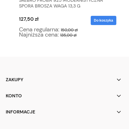
SREBRO PRÓBA 925 MODERNISTYCZNA
SR
SPORA BROSZA WAGA 13,3 G
127,50 zł
63
yka
Do koszyka
Cena regularna:
Ce
150,00 zł
Najniższa cena:
Na
135,00 zł
ZAKUPY
KONTO
INFORMACJE