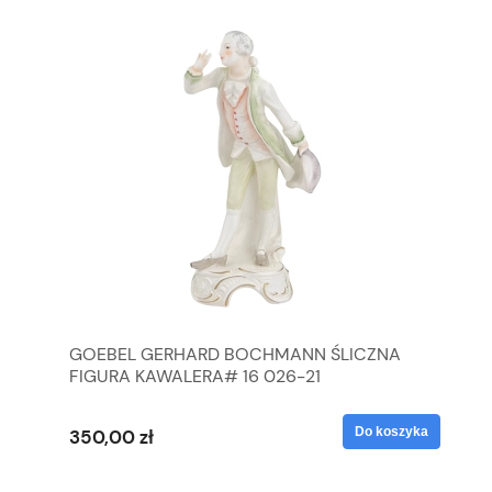
GOEBEL GERHARD BOCHMANN ŚLICZNA
GO
FIGURA KAWALERA# 16 026-21
FI
yka
Do koszyka
350,00 zł
35