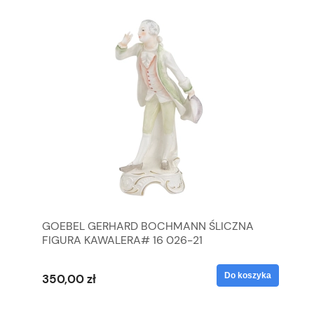
GOEBEL GERHARD BOCHMANN ŚLICZNA
GO
FIGURA KAWALERA# 16 026-21
FI
yka
Do koszyka
350,00 zł
35