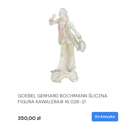
GOEBEL GERHARD BOCHMANN ŚLICZNA
GO
FIGURA KAWALERA# 16 026-21
FI
yka
Do koszyka
350,00 zł
35