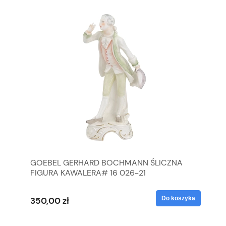
GOEBEL GERHARD BOCHMANN ŚLICZNA
GO
FIGURA KAWALERA# 16 026-21
FI
yka
Do koszyka
350,00 zł
35