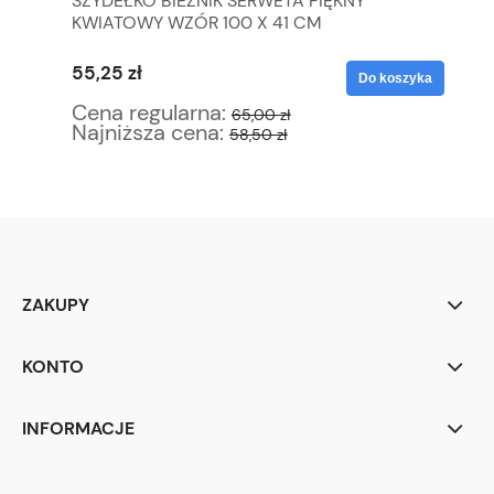
SZYDEŁKO BIEŻNIK SERWETA PIĘKNY
KA
50
KWIATOWY WZÓR 100 X 41 CM
RĘ
55,25 zł
59
yka
Do koszyka
Cena regularna:
Ce
65,00 zł
Najniższa cena:
Na
58,50 zł
ZAKUPY
KONTO
INFORMACJE