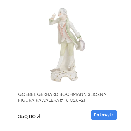
GOEBEL GERHARD BOCHMANN ŚLICZNA
GO
FIGURA KAWALERA# 16 026-21
FI
yka
Do koszyka
350,00 zł
35