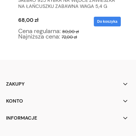
SREBRO 925 RYBKA NA WĘDCE ZAWIESZKA
KO
NA ŁAŃCUSZKU ZABAWNA WAGA 5,4 G
D
68,00 zł
63
yka
Do koszyka
Cena regularna:
Ce
80,00 zł
Najniższa cena:
Na
72,00 zł
ZAKUPY
KONTO
INFORMACJE