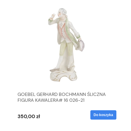
GOEBEL GERHARD BOCHMANN ŚLICZNA
GO
FIGURA KAWALERA# 16 026-21
FI
yka
Do koszyka
350,00 zł
35