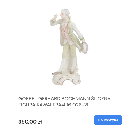
GOEBEL GERHARD BOCHMANN ŚLICZNA
GO
FIGURA KAWALERA# 16 026-21
FI
yka
Do koszyka
350,00 zł
35