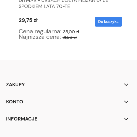
DITMAR - URBACH ŻÓŁTA FILIŻANKA ZE
BE
SPODKIEM LATA 70-TE
50
29,75 zł
42
yka
Do koszyka
Cena regularna:
Ce
35,00 zł
Najniższa cena:
Na
31,50 zł
ZAKUPY
KONTO
INFORMACJE