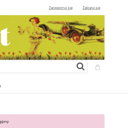
Zarejestruj się
Zaloguj się
e
ępny.