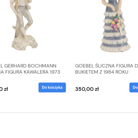
L GERHARD BOCHMANN
GOEBEL ŚLICZNA FIGURA 
NA FIGURA KAWALERA 1973
BUKIETEM Z 1984 ROKU
 1604022
Do koszyka
Do
0 zł
350,00 zł