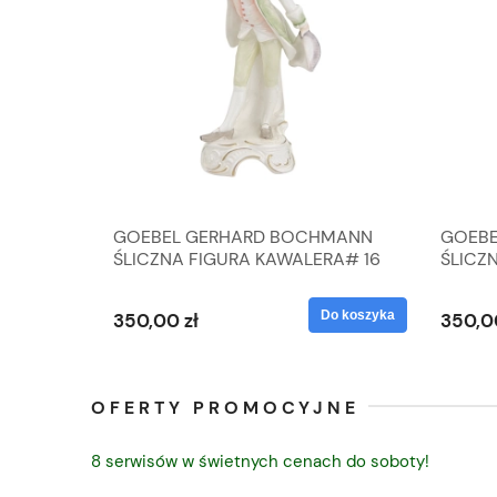
A
GOEBEL GERHARD BOCHMANN
GOEBE
IK ZE
ŚLICZNA FIGURA KAWALERA# 16
ŚLICZ
D
026-21
ROKU#
Do koszyka
Do koszyka
350,00 zł
350,0
OFERTY PROMOCYJNE
8 serwisów w świetnych cenach do soboty!