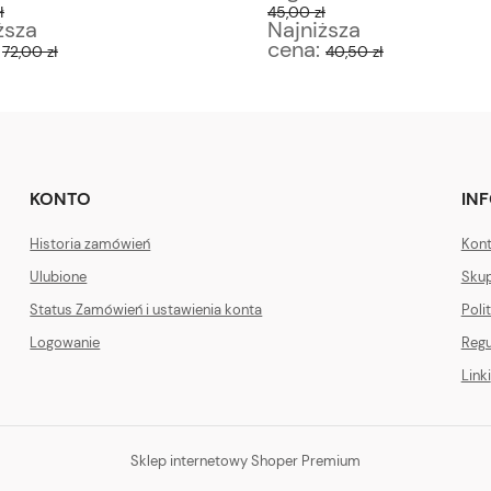
ł
45,00 zł
ższa
Najniższa
:
cena:
72,00 zł
40,50 zł
KONTO
IN
Historia zamówień
Kont
Ulubione
Skup
Status Zamówień i ustawienia konta
Poli
Logowanie
Regu
Linki
Sklep internetowy Shoper Premium