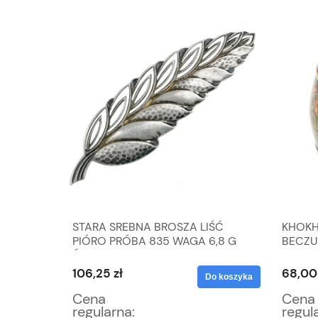
 DO
STARA SREBNA BROSZA LIŚĆ
KHOKH
EM
PIÓRO PRÓBA 835 WAGA 6,8 G
BECZU
ŚLICZNA
POJEM
106,25 zł
68,00 
Do koszyka
Do koszyka
Cena
Cena
regularna:
regul