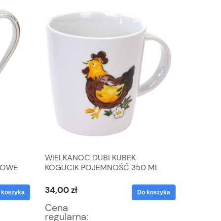
WIELKANOC DUBI KUBEK
SREBRNY
NOWE
KOGUCIK POJEMNOŚĆ 350 ML
CYRKON
4,3 G R. 
34,00 zł
106,25 
 koszyka
Do koszyka
Cena
Cena
regularna:
regular