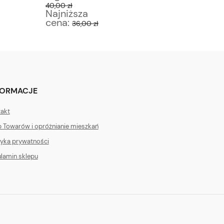
40,00 zł
125,00 zł
Najniższa
Najniż
cena:
cena:
36,00 zł
1
FORMACJE
akt
 Towarów i opróżnianie mieszkań
tyka prywatności
lamin sklepu