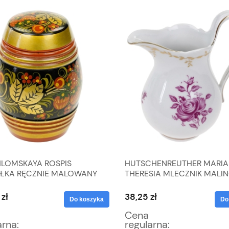
LOMSKAYA ROSPIS
HUTSCHENREUTHER MARIA
ŁKA RĘCZNIE MALOWANY
THERESIA MLECZNIK MALI
NIK
KWIATY I ZŁOTE WZORKI
zł
38,25 zł
Do koszyka
Do
Cena
arna:
regularna: