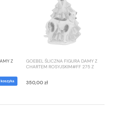
DAMY Z
GOEBEL ŚLICZNA FIGURA DAMY Z
TIEFEN
CHARTEM ROSYJSKIM#FF 275 Z
SŁONIO
1959 ROKU
WAZON
 koszyka
350,00 zł
125,00 