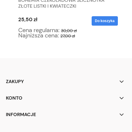
1+4
BOHEMIA CZEKOLADOWA ŚLICZNOTKA
CZ
ZŁOTE LISTKI I KWIATECZKI
25,50 zł
31
yka
Do koszyka
Cena regularna:
Ce
30,00 zł
Najniższa cena:
Na
27,00 zł
ZAKUPY
KONTO
INFORMACJE