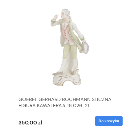
GOEBEL GERHARD BOCHMANN ŚLICZNA
GO
FIGURA KAWALERA# 16 026-21
FI
yka
Do koszyka
350,00 zł
35