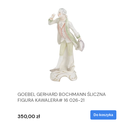
GOEBEL GERHARD BOCHMANN ŚLICZNA
GO
FIGURA KAWALERA# 16 026-21
FI
yka
Do koszyka
350,00 zł
35