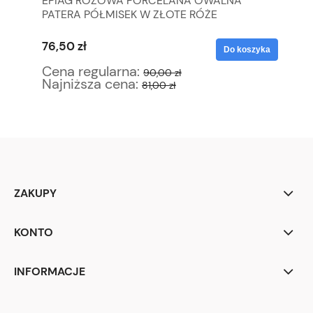
EPIAG RÓŻOWA PORCELANA OWALNA
BA
PATERA PÓŁMISEK W ZŁOTE RÓŻE
LA
76,50 zł
55
yka
Do koszyka
Cena regularna:
Ce
90,00 zł
Najniższa cena:
Na
81,00 zł
ZAKUPY
KONTO
INFORMACJE