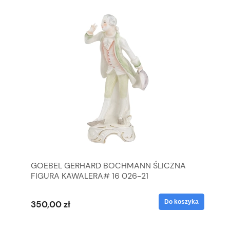
GOEBEL GERHARD BOCHMANN ŚLICZNA
GO
FIGURA KAWALERA# 16 026-21
FI
yka
Do koszyka
350,00 zł
35