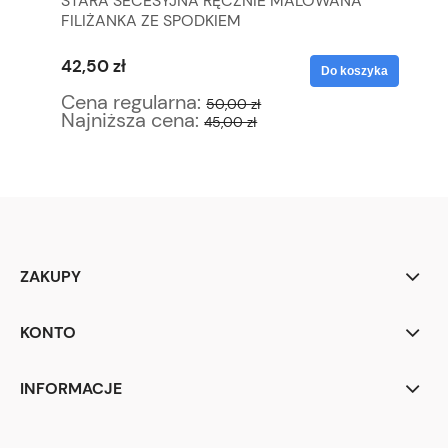
TA
STARA SECESYJNA RĘCZNIE MALOWANA
SE
FILIŻANKA ZE SPODKIEM
SP
42,50 zł
29
yka
Do koszyka
Cena regularna:
Ce
50,00 zł
Najniższa cena:
Na
45,00 zł
ZAKUPY
KONTO
INFORMACJE