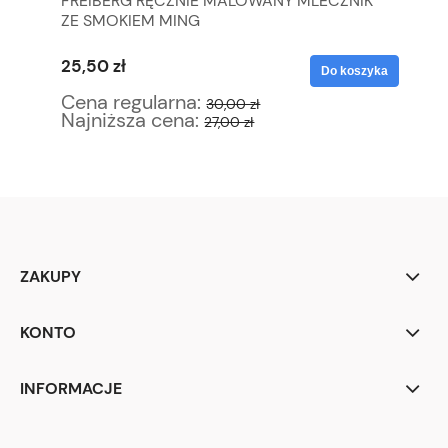
WE
FREIBERG RĘCZNIE MALOWANY MLECZNIK
LO
ZE SMOKIEM MING
SP
25,50 zł
29
yka
Do koszyka
Cena regularna:
Ce
30,00 zł
Najniższa cena:
Na
27,00 zł
ZAKUPY
KONTO
INFORMACJE