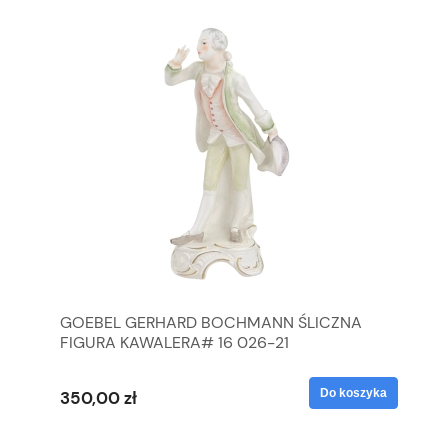
GOEBEL GERHARD BOCHMANN ŚLICZNA
GO
FIGURA KAWALERA# 16 026-21
FI
yka
Do koszyka
350,00 zł
35