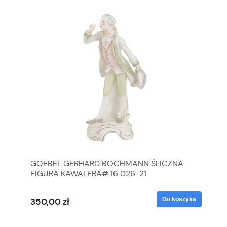
GOEBEL GERHARD BOCHMANN ŚLICZNA
GO
FIGURA KAWALERA# 16 026-21
FI
yka
Do koszyka
350,00 zł
35