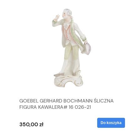
GOEBEL GERHARD BOCHMANN ŚLICZNA
GO
FIGURA KAWALERA# 16 026-21
FI
yka
Do koszyka
350,00 zł
35