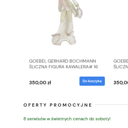
A
GOEBEL GERHARD BOCHMANN
GOEBE
IK ZE
ŚLICZNA FIGURA KAWALERA# 16
ŚLICZ
D
026-21
ROKU#
Do koszyka
Do koszyka
350,00 zł
350,0
OFERTY PROMOCYJNE
8 serwisów w świetnych cenach do soboty!