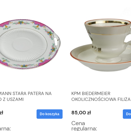
ANN STARA PATERA NA
KPM BIEDERMEIER
O Z USZAMI
OKOLICZNOŚCIOWA FILIŻ
ZE SPODKIEM FIOŁKI
zł
85,00 zł
Do koszyka
Do
Cena
arna:
regularna: