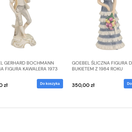
L GERHARD BOCHMANN
GOEBEL ŚLICZNA FIGURA 
NA FIGURA KAWALERA 1973
BUKIETEM Z 1984 ROKU
 1604022
Do koszyka
Do
0 zł
350,00 zł