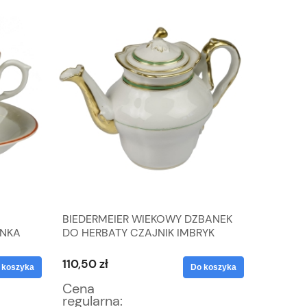
BIEDERMEIER WIEKOWY DZBANEK
KPM BIE
ANKA
DO HERBATY CZAJNIK IMBRYK
SOSJERA
110,50 zł
85,00 z
 koszyka
Do koszyka
Cena
Cena
regularna:
regular