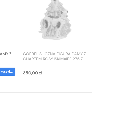
DAMY Z
GOEBEL ŚLICZNA FIGURA DAMY Z
TIEFEN
CHARTEM ROSYJSKIM#FF 275 Z
SŁONIO
1959 ROKU
WAZON
 koszyka
350,00 zł
125,00 