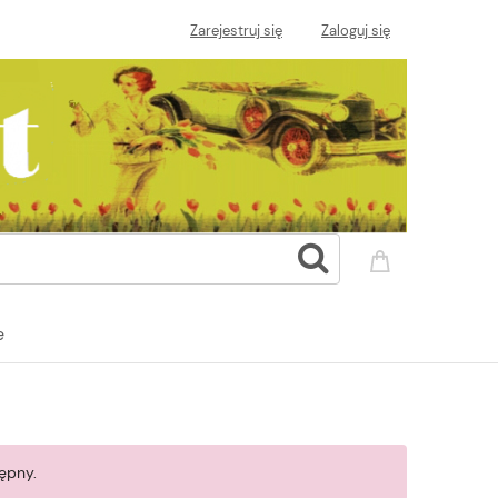
Zarejestruj się
Zaloguj się
e
ępny.