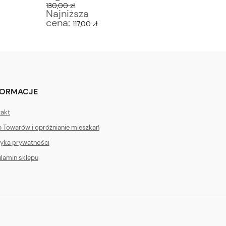
130,00 zł
100,00 zł
Najniższa
Najniż
cena:
cena:
117,00 zł
9
FORMACJE
akt
 Towarów i opróżnianie mieszkań
tyka prywatności
lamin sklepu