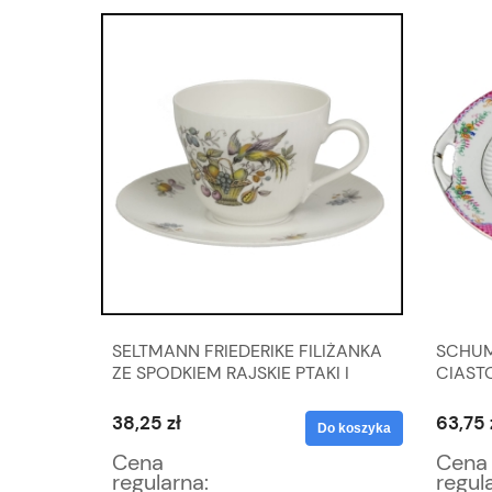
SELTMANN FRIEDERIKE FILIŻANKA
SCHUM
ÓŻOWYM
ZE SPODKIEM RAJSKIE PTAKI I
CIAST
IATAMI
OWOCE
38,25 zł
63,75 
Do koszyka
Do koszyka
Cena
Cena
regularna:
regul