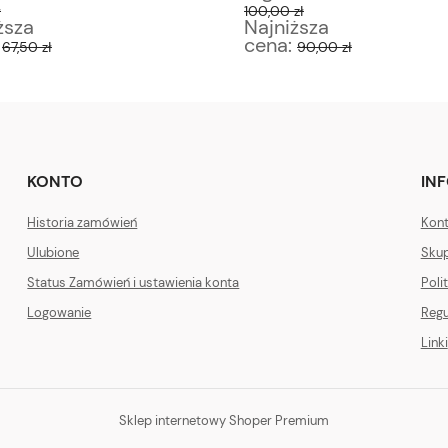
ł
100,00 zł
ższa
Najniższa
:
cena:
67,50 zł
90,00 zł
KONTO
IN
Historia zamówień
Kont
Ulubione
Skup
Status Zamówień i ustawienia konta
Poli
Logowanie
Regu
Linki
Sklep internetowy Shoper Premium