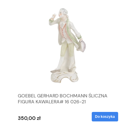
GOEBEL GERHARD BOCHMANN ŚLICZNA
GO
FIGURA KAWALERA# 16 026-21
FI
yka
Do koszyka
350,00 zł
35