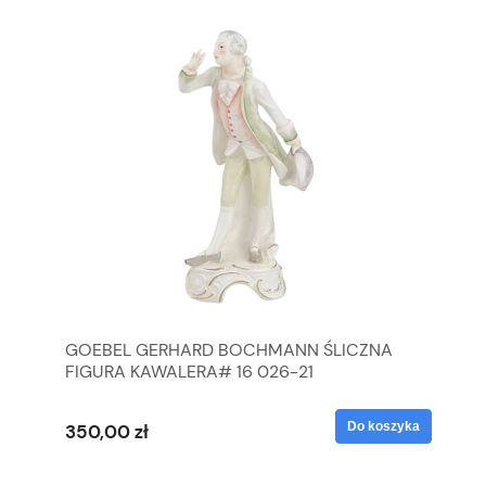
GOEBEL GERHARD BOCHMANN ŚLICZNA
GO
FIGURA KAWALERA# 16 026-21
FI
yka
Do koszyka
350,00 zł
35