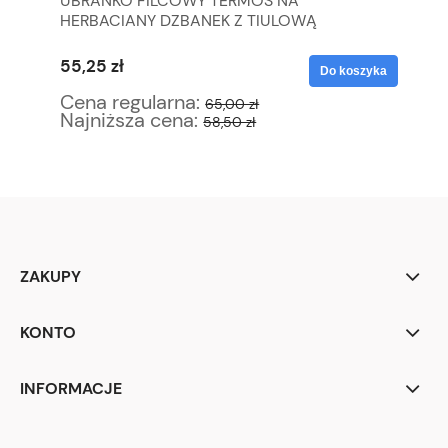
UBRANKO FILCOWY TERMOS NA
IN
HERBACIANY DZBANEK Z TIULOWĄ
CU
KORONKĄ RĘKODZIEŁO
WI
55,25 zł
12
yka
Do koszyka
Cena regularna:
Ce
65,00 zł
Najniższa cena:
Na
58,50 zł
ZAKUPY
KONTO
INFORMACJE