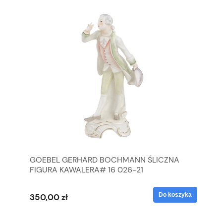
GOEBEL GERHARD BOCHMANN ŚLICZNA
GO
FIGURA KAWALERA# 16 026-21
FI
yka
Do koszyka
350,00 zł
35