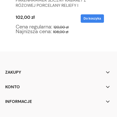
PIRKENHAMMER ŚLICZNY KABARET Z
ŚL
RÓŻOWEJ PORCELANY RELIEFY I
AŻ
KWIATUSZKI
102,00 zł
51
yka
Do koszyka
Cena regularna:
Ce
120,00 zł
Najniższa cena:
Na
108,00 zł
ZAKUPY
KONTO
INFORMACJE