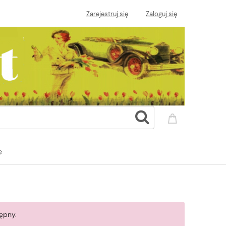
Zarejestruj się
Zaloguj się
e
ępny.