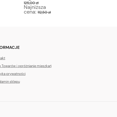
125,00 zł
95,00 zł
Najniższa
Najniż
cena:
cena:
112,50 zł
8
FORMACJE
akt
 Towarów i opróżnianie mieszkań
tyka prywatności
lamin sklepu