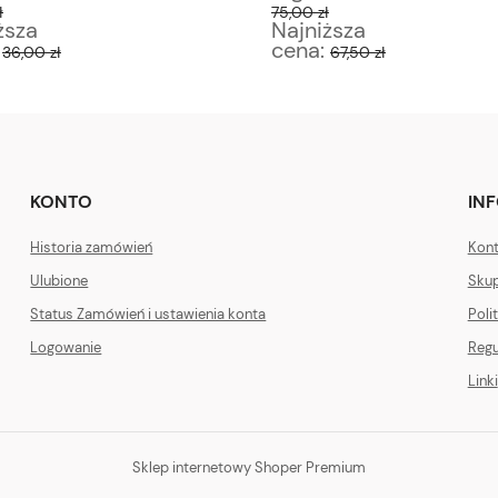
ł
75,00 zł
ższa
Najniższa
:
cena:
36,00 zł
67,50 zł
KONTO
IN
Historia zamówień
Kont
Ulubione
Skup
Status Zamówień i ustawienia konta
Poli
Logowanie
Regu
Linki
Sklep internetowy Shoper Premium