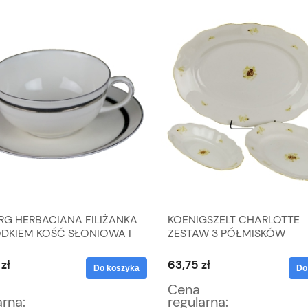
RG HERBACIANA FILIŻANKA
KOENIGSZELT CHARLOTTE
ODKIEM KOŚĆ SŁONIOWA I
ZESTAW 3 PÓŁMISKÓW
O
OWALNYCH PATER W KWIA
zł
63,75 zł
Do koszyka
Do
Cena
arna:
regularna: