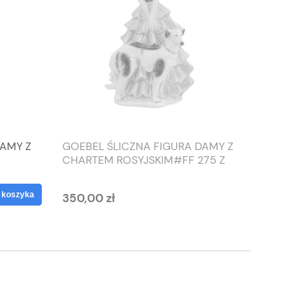
DAMY Z
GOEBEL ŚLICZNA FIGURA DAMY Z
TIEFEN
CHARTEM ROSYJSKIM#FF 275 Z
SŁONIO
1959 ROKU
WAZON
 koszyka
350,00 zł
125,00 