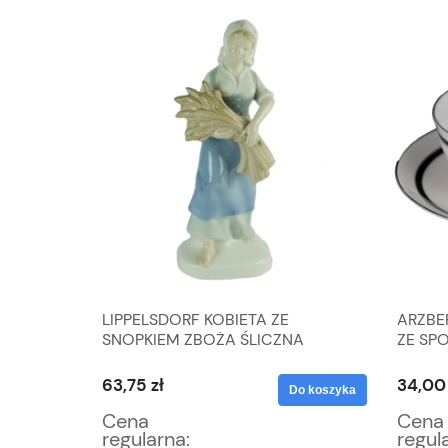
ODKIEM
LIPPELSDORF KOBIETA ZE
ARZBE
SNOPKIEM ZBOŻA ŚLICZNA
ZE SP
FIGURKA
SREBR
63,75 zł
34,00 
Do koszyka
Do koszyka
Cena
Cena
regularna:
regul