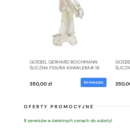
A
GOEBEL GERHARD BOCHMANN
GOEBE
IK ZE
ŚLICZNA FIGURA KAWALERA# 16
ŚLICZ
D
026-21
ROKU#
Do koszyka
Do koszyka
350,00 zł
350,0
OFERTY PROMOCYJNE
8 serwisów w świetnych cenach do soboty!