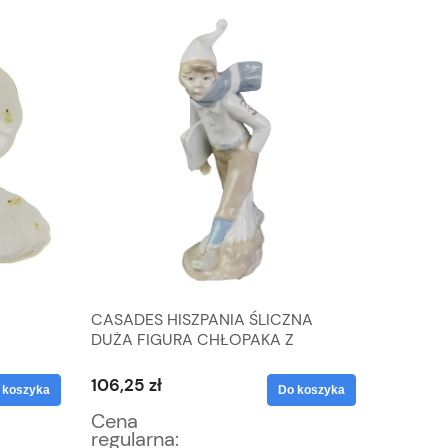
CASADES HISZPANIA ŚLICZNA
NIMY 5
DUŻA FIGURA CHŁOPAKA Z
ŚLIWKA
TY
GAZETĄ
106,25 zł
80,75 z
 koszyka
Do koszyka
Cena
Cena
regularna:
regular