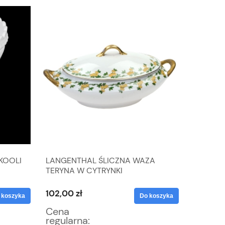
KOOLI
LANGENTHAL ŚLICZNA WAZA
DANIA 
TERYNA W CYTRYNKI
PLATER
ŁYŻECZ
WINOG
102,00 zł
55,25 z
 koszyka
Do koszyka
Cena
Cena
regularna:
regular