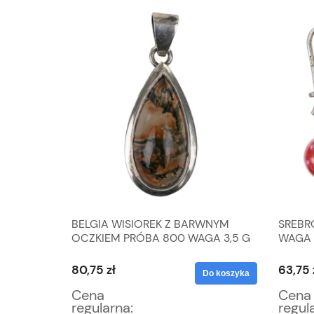
A ZE
BELGIA WISIOREK Z BARWNYM
SREBR
ZNIE
OCZKIEM PRÓBA 800 WAGA 3,5 G
WAGA 
80,75 zł
63,75 
Do koszyka
Do koszyka
Cena
Cena
regularna:
regul