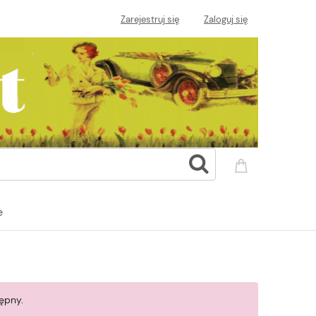
Zarejestruj się
Zaloguj się
e
ępny.