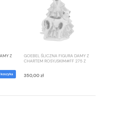
DAMY Z
GOEBEL ŚLICZNA FIGURA DAMY Z
TIEFEN
CHARTEM ROSYJSKIM#FF 275 Z
SŁONIO
1959 ROKU
WAZON
 koszyka
350,00 zł
125,00 