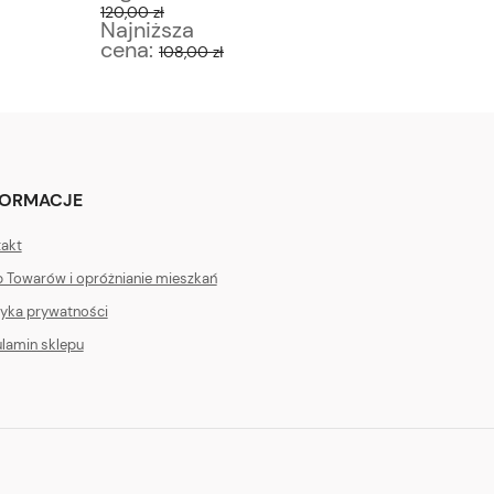
120,00 zł
65,00 zł
Najniższa
Najniż
cena:
cena:
108,00 zł
5
FORMACJE
akt
 Towarów i opróżnianie mieszkań
tyka prywatności
lamin sklepu