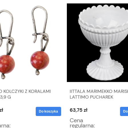
O KOLCZYKI Z KORALAMI
IITTALA MARIMEKKO MARIS
3,9 G
LATTIMO PUCHAREK
CUKIERNICZKA NA NODZE
zł
63,75 zł
Do koszyka
Do
Cena
arna:
regularna: