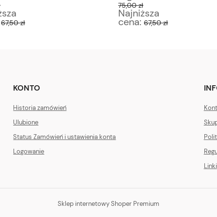
ł
75,00 zł
ższa
Najniższa
:
cena:
67,50 zł
67,50 zł
KONTO
IN
Historia zamówień
Kont
Ulubione
Skup
Status Zamówień i ustawienia konta
Poli
Logowanie
Regu
Linki
Sklep internetowy Shoper Premium