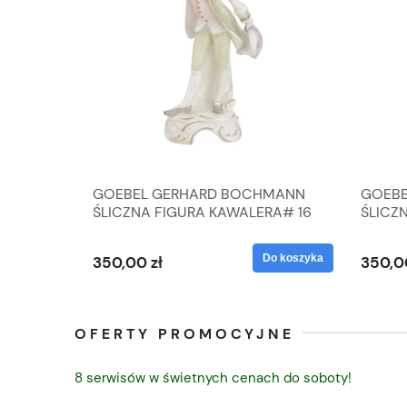
A
GOEBEL GERHARD BOCHMANN
GOEBE
IK ZE
ŚLICZNA FIGURA KAWALERA# 16
ŚLICZ
D
026-21
ROKU#
Do koszyka
Do koszyka
350,00 zł
350,0
OFERTY PROMOCYJNE
8 serwisów w świetnych cenach do soboty!