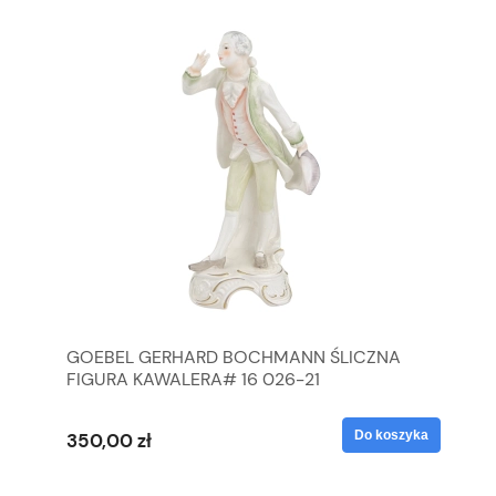
GOEBEL GERHARD BOCHMANN ŚLICZNA
GO
FIGURA KAWALERA# 16 026-21
FI
yka
Do koszyka
350,00 zł
35