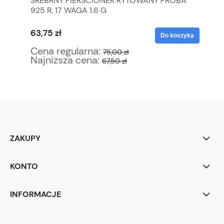
A
SREBRNY PIERŚCIONEK RYTOWANY PRÓBA
ST
Y
925 R. 17 WAGA 1.6 G
ZE
63,75 zł
29
Do koszyka
Cena regularna:
Ce
75,00 zł
Najniższa cena:
Na
67,50 zł
ZAKUPY
KONTO
INFORMACJE