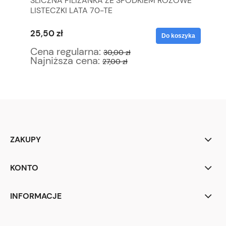
ŚLICZNA FILIŻANKA ZE SPODKIEM RÓŻOWE
FR
LISTECZKI LATA 70-TE
ZE
25,50 zł
25
yka
Do koszyka
Cena regularna:
Ce
30,00 zł
Najniższa cena:
Na
27,00 zł
ZAKUPY
KONTO
INFORMACJE