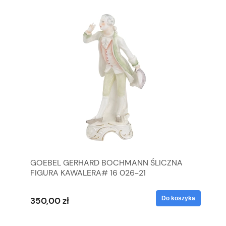
GOEBEL GERHARD BOCHMANN ŚLICZNA
GO
FIGURA KAWALERA# 16 026-21
FI
yka
Do koszyka
350,00 zł
35