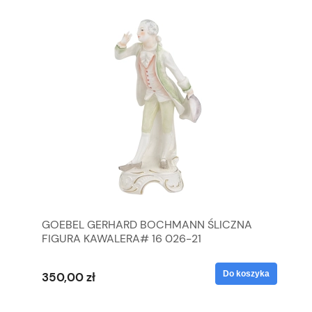
GOEBEL GERHARD BOCHMANN ŚLICZNA
GO
FIGURA KAWALERA# 16 026-21
FI
yka
Do koszyka
350,00 zł
35