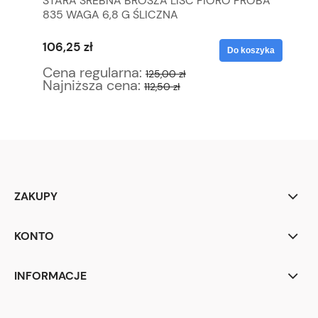
STARA SREBNA BROSZA LIŚĆ PIÓRO PRÓBA
KH
835 WAGA 6,8 G ŚLICZNA
RĘ
106,25 zł
68
yka
Do koszyka
Cena regularna:
Ce
125,00 zł
Najniższa cena:
Na
112,50 zł
ZAKUPY
KONTO
INFORMACJE