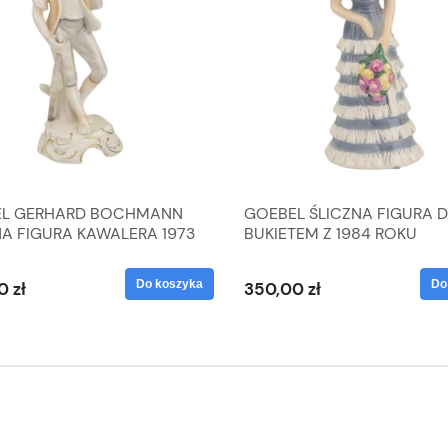
L GERHARD BOCHMANN
GOEBEL ŚLICZNA FIGURA 
NA FIGURA KAWALERA 1973
BUKIETEM Z 1984 ROKU
 1604022
Do koszyka
Do
0 zł
350,00 zł