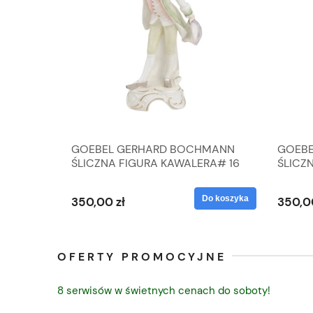
A
GOEBEL GERHARD BOCHMANN
GOEBE
IK ZE
ŚLICZNA FIGURA KAWALERA# 16
ŚLICZ
D
026-21
ROKU#
Do koszyka
Do koszyka
350,00 zł
350,0
OFERTY PROMOCYJNE
8 serwisów w świetnych cenach do soboty!