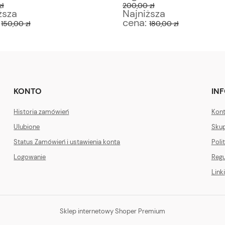
zł
200,00 zł
ższa
Najniższa
:
cena:
150,00 zł
180,00 zł
KONTO
IN
Historia zamówień
Kont
Ulubione
Skup
Status Zamówień i ustawienia konta
Poli
Logowanie
Regu
Linki
Sklep internetowy Shoper Premium