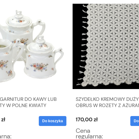
 GARNITUR DO KAWY LUB
SZYDEŁKO KREMOWY DUŻY
TY W POLNE KWIATY
OBRUS W ROZETY Z AŻURAM
X 195 CM
 zł
170,00 zł
Do koszyka
Do
Cena
arna:
regularna: