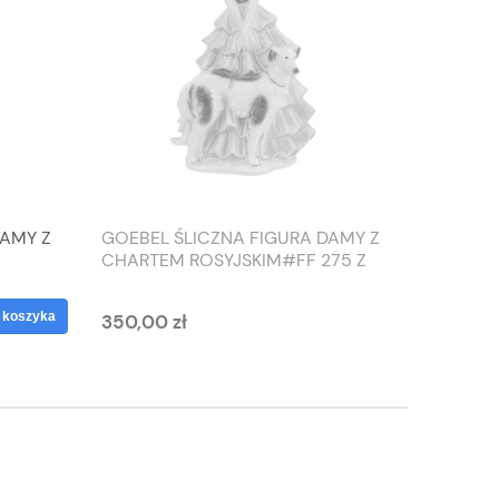
DAMY Z
GOEBEL ŚLICZNA FIGURA DAMY Z
TIEFEN
CHARTEM ROSYJSKIM#FF 275 Z
SŁONIO
1959 ROKU
WAZON
 koszyka
350,00 zł
125,00 