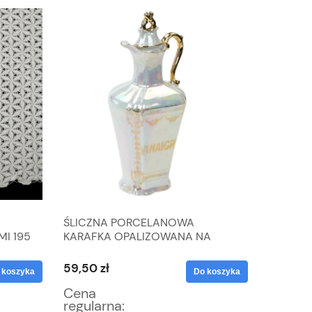
ŚLICZNA PORCELANOWA
SECESJA
I 195
KARAFKA OPALIZOWANA NA
PRZYPR
OCET
59,50 zł
63,75 zł
 koszyka
Do koszyka
Cena
Cena
regularna:
regular