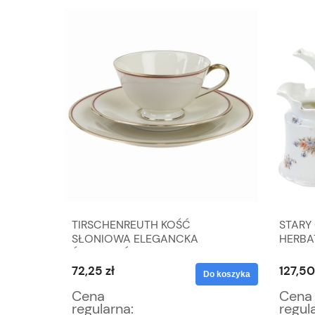
ATA W
TIRSCHENREUTH KOŚĆ
STARY
ŻOWEJ
SŁONIOWA ELEGANCKA
HERBA
ŚNIADANIÓWKA
72,25 zł
127,50
Do koszyka
Do koszyka
Cena
Cena
regularna:
regul