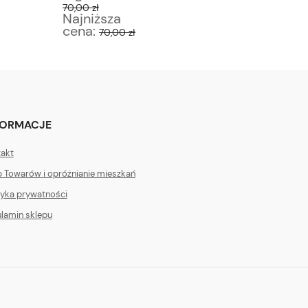
70,00 zł
75,00 zł
Najniższa
Najniż
cena:
cena:
70,00 zł
6
FORMACJE
akt
 Towarów i opróżnianie mieszkań
tyka prywatności
lamin sklepu