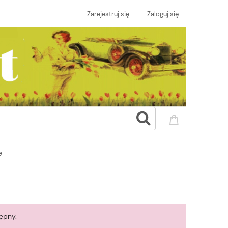
Zarejestruj się
Zaloguj się
e
ępny.