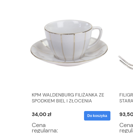
IAŁEGO
KPM WALDENBURG FILIŻANKA ZE
FILIGR
SPODKIEM BIEL I ZŁOCENIA
STARA
WAGA 
34,00 zł
93,50 
Do koszyka
Do koszyka
Cena
Cena
regularna:
regul