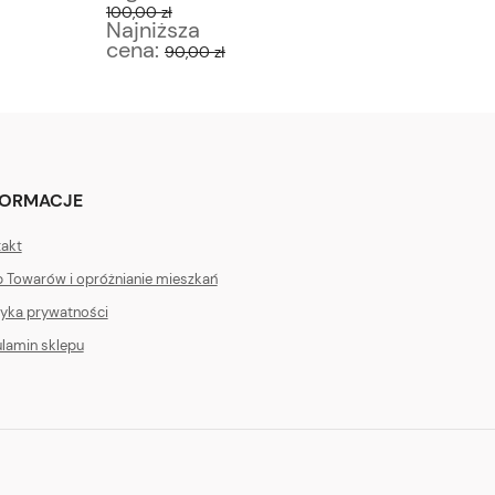
100,00 zł
55,00 zł
Najniższa
Najniż
cena:
cena:
90,00 zł
4
FORMACJE
akt
 Towarów i opróżnianie mieszkań
tyka prywatności
lamin sklepu