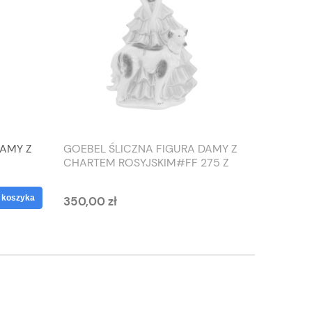
DAMY Z
GOEBEL ŚLICZNA FIGURA DAMY Z
TIEFEN
CHARTEM ROSYJSKIM#FF 275 Z
SŁONIO
1959 ROKU
WAZON
 koszyka
350,00 zł
125,00 