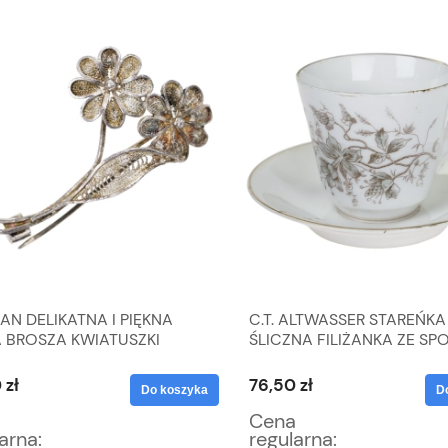
AN DELIKATNA I PIĘKNA
C.T. ALTWASSER STAREŃKA
 BROSZA KWIATUSZKI
ŚLICZNA FILIŻANKA ZE SP
3,3 G
zł
76,50 zł
Do koszyka
Do
Cena
arna:
regularna: