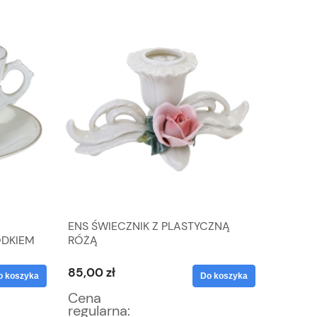
ENS ŚWIECZNIK Z PLASTYCZNĄ
BALMOR
ODKIEM
RÓŻĄ
FILIŻAN
KWIATO
85,00 zł
46,75 z
 koszyka
Do koszyka
Cena
Cena
regularna:
regular