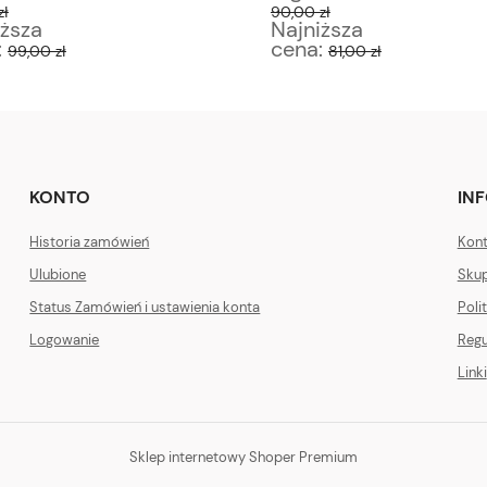
ł
90,00 zł
ższa
Najniższa
:
cena:
99,00 zł
81,00 zł
KONTO
IN
Historia zamówień
Kont
Ulubione
Skup
Status Zamówień i ustawienia konta
Poli
Logowanie
Regu
Linki
Sklep internetowy Shoper Premium