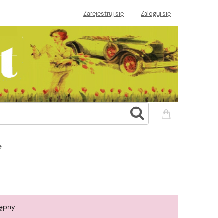
Zarejestruj się
Zaloguj się
e
ępny.