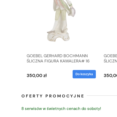
A
GOEBEL GERHARD BOCHMANN
GOEBE
IK ZE
ŚLICZNA FIGURA KAWALERA# 16
ŚLICZ
D
026-21
ROKU#
Do koszyka
Do koszyka
350,00 zł
350,0
OFERTY PROMOCYJNE
8 serwisów w świetnych cenach do soboty!