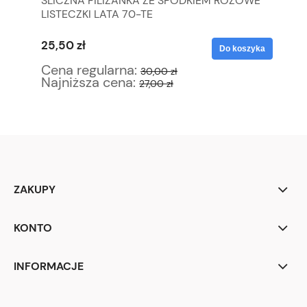
ŚLICZNA FILIŻANKA ZE SPODKIEM RÓŻOWE
FR
LISTECZKI LATA 70-TE
ZE
25,50 zł
25
yka
Do koszyka
Cena regularna:
Ce
30,00 zł
Najniższa cena:
Na
27,00 zł
ZAKUPY
KONTO
INFORMACJE