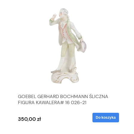
GOEBEL GERHARD BOCHMANN ŚLICZNA
GO
FIGURA KAWALERA# 16 026-21
FI
yka
Do koszyka
350,00 zł
35