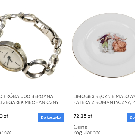
O PRÓBA 800 BERGANA
LIMOGES RĘCZNIE MALOW
I ZEGAREK MECHANICZNY
PATERA Z ROMANTYCZNĄ 
22,8 G
0 zł
72,25 zł
Do koszyka
Do
Cena
arna:
regularna: