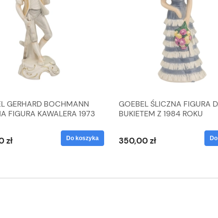
L GERHARD BOCHMANN
GOEBEL ŚLICZNA FIGURA 
NA FIGURA KAWALERA 1973
BUKIETEM Z 1984 ROKU
 1604022
Do koszyka
Do
0 zł
350,00 zł