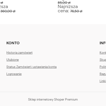
zł
85,00 zł
ższa
Najniższa
:
cena:
360,00 zł
76,50 zł
KONTO
IN
Historia zamówień
Kont
Ulubione
Skup
Status Zamówień i ustawienia konta
Poli
Logowanie
Regu
Linki
Sklep internetowy Shoper Premium