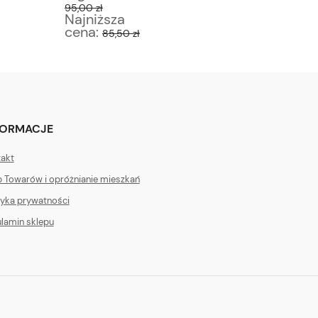
95,00 zł
150,00 zł
Najniższa
Najniż
cena:
cena:
85,50 zł
1
FORMACJE
akt
 Towarów i opróżnianie mieszkań
tyka prywatności
lamin sklepu