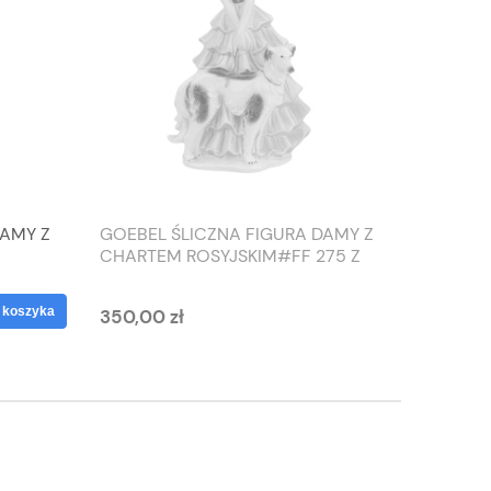
DAMY Z
GOEBEL ŚLICZNA FIGURA DAMY Z
TIEFEN
CHARTEM ROSYJSKIM#FF 275 Z
SŁONIO
1959 ROKU
WAZON
 koszyka
350,00 zł
125,00 