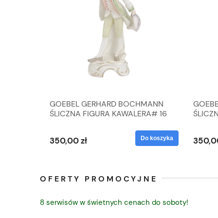
A
GOEBEL GERHARD BOCHMANN
GOEBE
IK ZE
ŚLICZNA FIGURA KAWALERA# 16
ŚLICZ
D
026-21
ROKU#
Do koszyka
Do koszyka
350,00 zł
350,0
OFERTY PROMOCYJNE
8 serwisów w świetnych cenach do soboty!