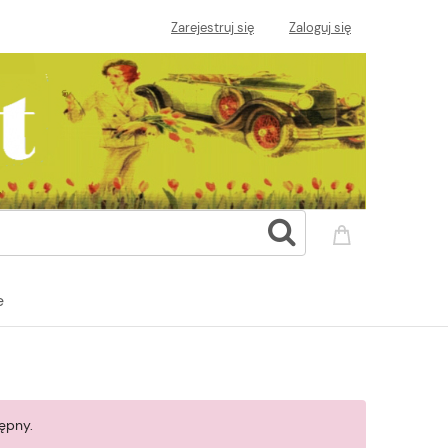
Zarejestruj się
Zaloguj się
e
ępny.