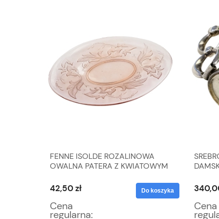
TA
FENNE ISOLDE ROZALINOWA
SREBR
 CM
OWALNA PATERA Z KWIATOWYM
DAMSK
WZOREM
WAGA 
42,50 zł
340,0
Do koszyka
Do koszyka
Cena
Cena
regularna:
regul