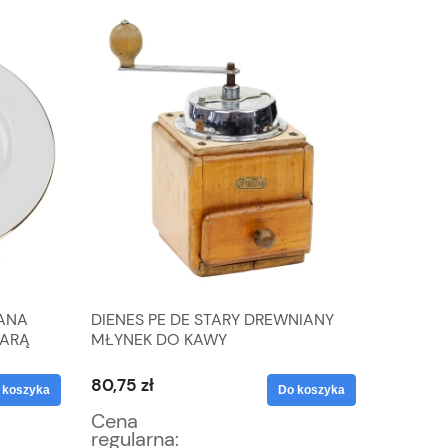
ANA
DIENES PE DE STARY DREWNIANY
SCHLAG
PARĄ
MŁYNEK DO KAWY
Z SZLAC
KWIATU
80,75 zł
127,50 z
 koszyka
Do koszyka
Cena
Cena
regularna:
regular