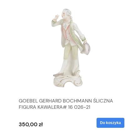
GOEBEL GERHARD BOCHMANN ŚLICZNA
GO
FIGURA KAWALERA# 16 026-21
FI
yka
Do koszyka
350,00 zł
35