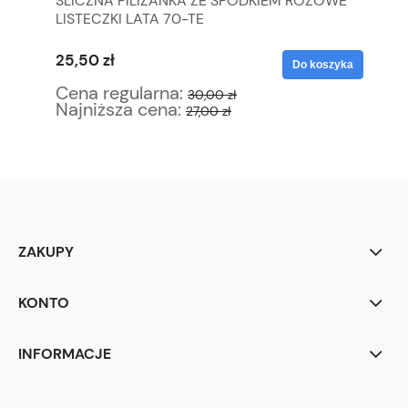
ŚLICZNA FILIŻANKA ZE SPODKIEM RÓŻOWE
FR
LISTECZKI LATA 70-TE
ZE
25,50 zł
25
yka
Do koszyka
Cena regularna:
Ce
30,00 zł
Najniższa cena:
Na
27,00 zł
ZAKUPY
KONTO
INFORMACJE