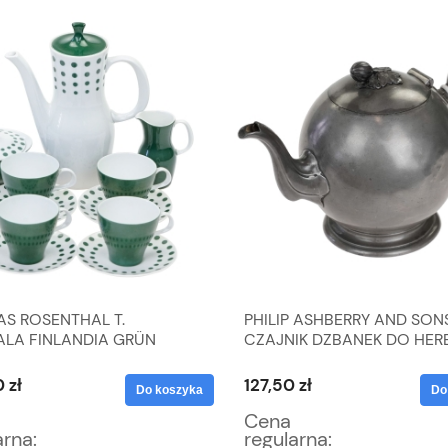
S ROSENTHAL T.
PHILIP ASHBERRY AND SON
ALA FINLANDIA GRÜN
CZAJNIK DZBANEK DO HER
NY SERWIS DO KAWY NA 4
IMBRYK
 zł
127,50 zł
Do koszyka
Do
Cena
arna:
regularna: