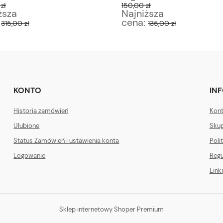
zł
150,00 zł
ższa
Najniższa
:
cena:
315,00 zł
135,00 zł
KONTO
IN
Historia zamówień
Kont
Ulubione
Skup
Status Zamówień i ustawienia konta
Poli
Logowanie
Regu
Linki
Sklep internetowy Shoper Premium