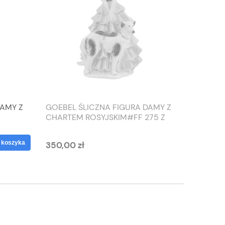
DAMY Z
GOEBEL ŚLICZNA FIGURA DAMY Z
TIEFEN
CHARTEM ROSYJSKIM#FF 275 Z
SŁONIO
1959 ROKU
WAZON
 koszyka
350,00 zł
125,00 