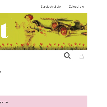
Zarejestruj się
Zaloguj się
e
ępny.