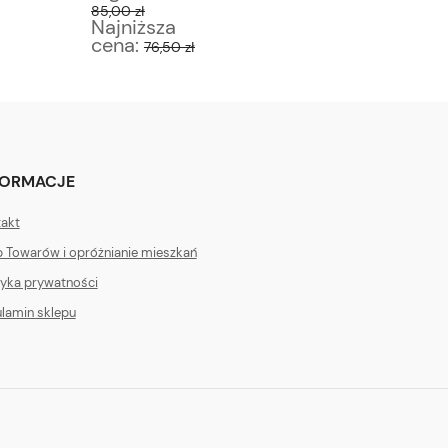
85,00 zł
70,00 zł
Najniższa
Najniż
cena:
cena:
76,50 zł
6
FORMACJE
akt
 Towarów i opróżnianie mieszkań
tyka prywatności
lamin sklepu