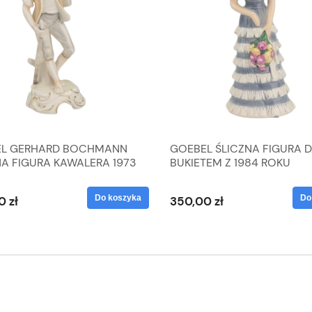
L GERHARD BOCHMANN
GOEBEL ŚLICZNA FIGURA 
NA FIGURA KAWALERA 1973
BUKIETEM Z 1984 ROKU
 1604022
Do koszyka
Do
0 zł
350,00 zł