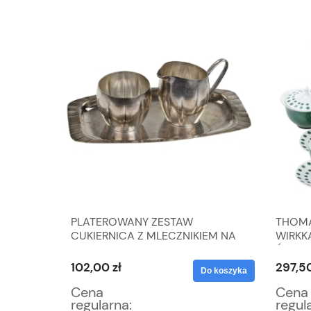
 BARWNA
PLATEROWANY ZESTAW
THOMA
NICA
CUKIERNICA Z MLECZNIKIEM NA
WIRKK
TACY W STYLU SKANDYNAWSKIM
ŚWIET
OSÓB
102,00 zł
297,50
Do koszyka
Do koszyka
Cena
Cena
regularna:
regul