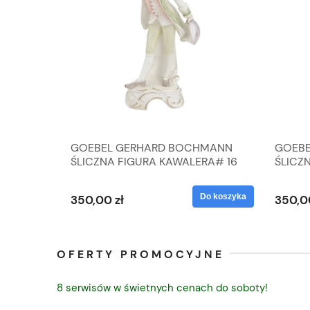
A
GOEBEL GERHARD BOCHMANN
GOEBE
IK ZE
ŚLICZNA FIGURA KAWALERA# 16
ŚLICZ
D
026-21
ROKU#
Do koszyka
Do koszyka
350,00 zł
350,0
OFERTY PROMOCYJNE
8 serwisów w świetnych cenach do soboty!