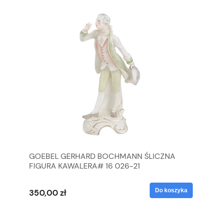
GOEBEL GERHARD BOCHMANN ŚLICZNA
GO
FIGURA KAWALERA# 16 026-21
FI
yka
Do koszyka
350,00 zł
35