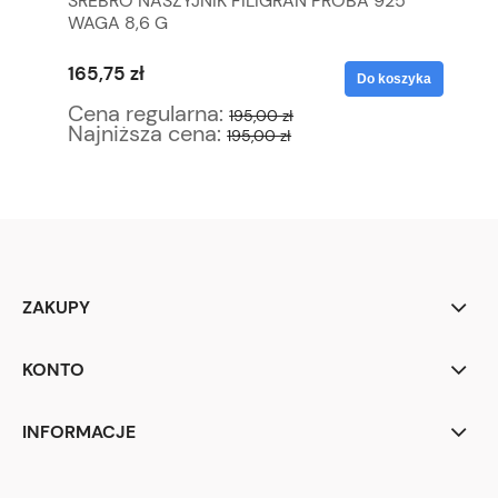
EK
SREBRO NASZYJNIK FILIGRAN PRÓBA 925
BI
WAGA 8,6 G
MA
165,75 zł
13
yka
Do koszyka
Cena regularna:
Ce
195,00 zł
Najniższa cena:
Na
195,00 zł
ZAKUPY
KONTO
INFORMACJE