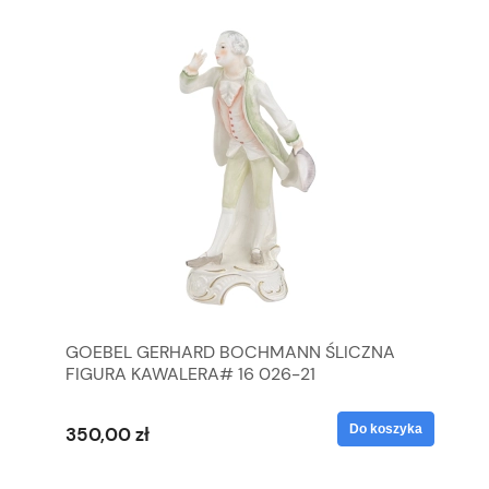
GOEBEL GERHARD BOCHMANN ŚLICZNA
GO
FIGURA KAWALERA# 16 026-21
FI
yka
Do koszyka
350,00 zł
35