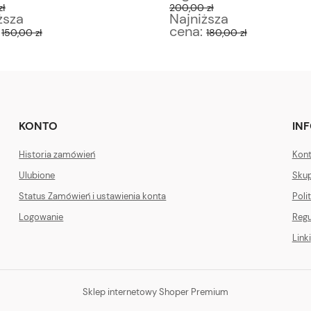
zł
200,00 zł
ższa
Najniższa
:
cena:
150,00 zł
180,00 zł
KONTO
IN
Historia zamówień
Kont
Ulubione
Skup
Status Zamówień i ustawienia konta
Poli
Logowanie
Regu
Linki
Sklep internetowy Shoper Premium