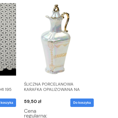
ŚLICZNA PORCELANOWA
SECESJA
I 195
KARAFKA OPALIZOWANA NA
PRZYPR
OCET
59,50 zł
63,75 zł
 koszyka
Do koszyka
Cena
Cena
regularna:
regular