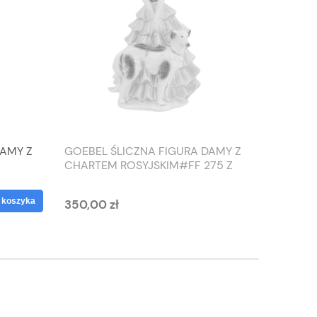
DAMY Z
GOEBEL ŚLICZNA FIGURA DAMY Z
TIEFEN
CHARTEM ROSYJSKIM#FF 275 Z
SŁONIO
1959 ROKU
WAZON
 koszyka
350,00 zł
125,00 