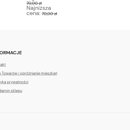
70,00 zł
75,00 zł
Najniższa
Najniż
cena:
cena:
70,00 zł
6
FORMACJE
akt
 Towarów i opróżnianie mieszkań
tyka prywatności
lamin sklepu