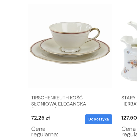
ATA W
TIRSCHENREUTH KOŚĆ
STARY
ŻOWEJ
SŁONIOWA ELEGANCKA
HERBA
ŚNIADANIÓWKA
72,25 zł
127,50
Do koszyka
Do koszyka
Cena
Cena
regularna:
regul