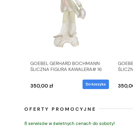
A
GOEBEL GERHARD BOCHMANN
GOEBE
IK ZE
ŚLICZNA FIGURA KAWALERA# 16
ŚLICZ
D
026-21
ROKU#
Do koszyka
Do koszyka
350,00 zł
350,0
OFERTY PROMOCYJNE
8 serwisów w świetnych cenach do soboty!