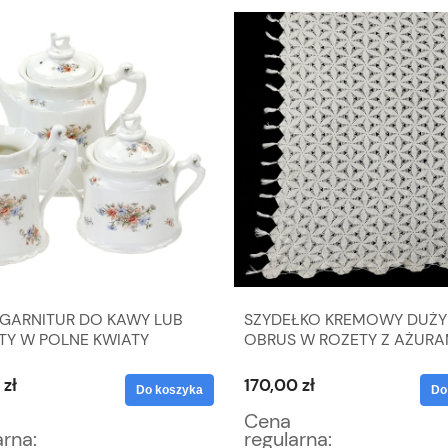
 GARNITUR DO KAWY LUB
SZYDEŁKO KREMOWY DUŻY
TY W POLNE KWIATY
OBRUS W ROZETY Z AŻURAM
X 195 CM
 zł
170,00 zł
Do koszyka
Do
Cena
arna:
regularna: