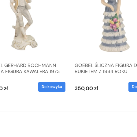
L GERHARD BOCHMANN
GOEBEL ŚLICZNA FIGURA 
NA FIGURA KAWALERA 1973
BUKIETEM Z 1984 ROKU
 1604022
Do koszyka
Do
0 zł
350,00 zł