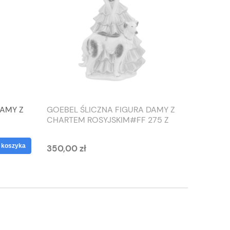
DAMY Z
GOEBEL ŚLICZNA FIGURA DAMY Z
TIEFEN
CHARTEM ROSYJSKIM#FF 275 Z
SŁONIO
1959 ROKU
WAZON
 koszyka
350,00 zł
125,00 