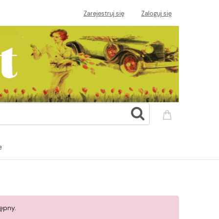
Zarejestruj się
Zaloguj się
e
ępny.