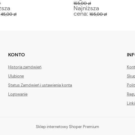
ł
165,00 zł
ższa
Najniższa
:
cena:
45,00 zł
165,00 zł
KONTO
IN
Historia zamówień
Kont
Ulubione
Skup
Status Zamówień i ustawienia konta
Poli
Logowanie
Regu
Linki
Sklep internetowy Shoper Premium