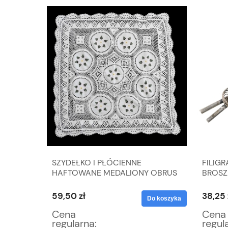
ANOWE
SZYDEŁKO I PŁÓCIENNE
FILIG
ZKAMI
HAFTOWANE MEDALIONY OBRUS
BROSZ
W BIELI 81 X 80 CM
59,50 zł
38,25 
Do koszyka
Do koszyka
Cena
Cena
regularna:
regul