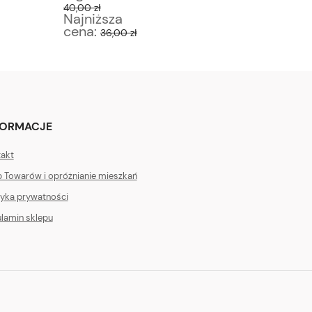
40,00 zł
150,00 zł
Najniższa
Najniż
cena:
cena:
36,00 zł
1
FORMACJE
akt
 Towarów i opróżnianie mieszkań
tyka prywatności
lamin sklepu