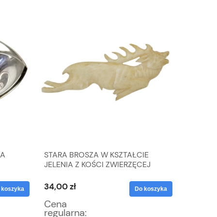
NA
STARA BROSZA W KSZTAŁCIE
ZĄBKOW
JELENIA Z KOŚCI ZWIERZĘCEJ
OWOCA
ROGU
STOKRO
34,00 zł
127,50 z
 koszyka
Do koszyka
Cena
Cena
regularna:
regular