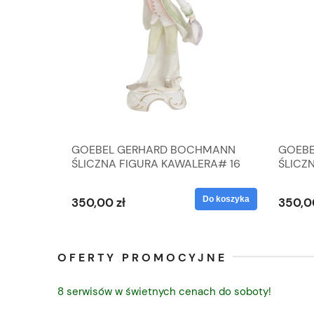
A
GOEBEL GERHARD BOCHMANN
GOEBE
IK ZE
ŚLICZNA FIGURA KAWALERA# 16
ŚLICZ
D
026-21
ROKU#
Do koszyka
Do koszyka
350,00 zł
350,0
OFERTY PROMOCYJNE
8 serwisów w świetnych cenach do soboty!