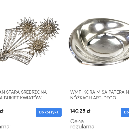
RAN STARA SREBRZONA
WMF IKORA MISA PATERA 
A BUKIET KWIATÓW
NÓŻKACH ART-DECO
zł
140,25 zł
Do koszyka
Do
Cena
arna:
regularna: