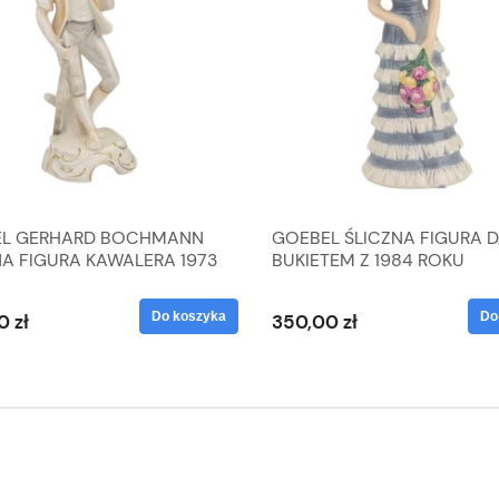
L GERHARD BOCHMANN
GOEBEL ŚLICZNA FIGURA 
NA FIGURA KAWALERA 1973
BUKIETEM Z 1984 ROKU
 1604022
Do koszyka
Do
0 zł
350,00 zł