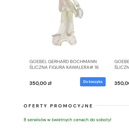
A
GOEBEL GERHARD BOCHMANN
GOEBE
IK ZE
ŚLICZNA FIGURA KAWALERA# 16
ŚLICZ
D
026-21
ROKU#
Do koszyka
Do koszyka
350,00 zł
350,0
OFERTY PROMOCYJNE
8 serwisów w świetnych cenach do soboty!