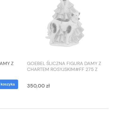
DAMY Z
GOEBEL ŚLICZNA FIGURA DAMY Z
TIEFEN
CHARTEM ROSYJSKIM#FF 275 Z
SŁONIO
1959 ROKU
WAZON
 koszyka
350,00 zł
125,00 