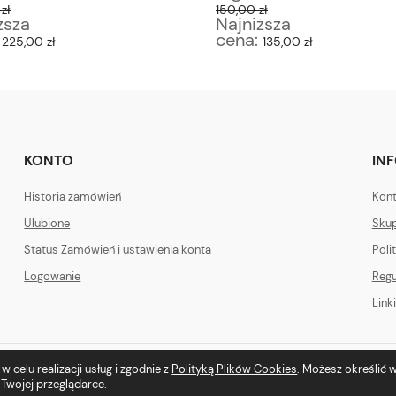
zł
150,00 zł
ższa
Najniższa
:
cena:
225,00 zł
135,00 zł
KONTO
IN
Historia zamówień
Kont
Ulubione
Skup
Status Zamówień i ustawienia konta
Poli
Logowanie
Regu
Linki
 celu realizacji usług i zgodnie z
Polityką Plików Cookies
. Możesz określić
Sklep internetowy Shoper Premium
Twojej przeglądarce.