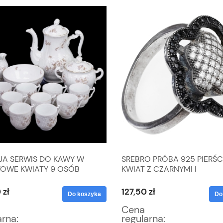
JA SERWIS DO KAWY W
SREBRO PRÓBA 925 PIERŚ
TOWE KWIATY 9 OSÓB
KWIAT Z CZARNYMI I
BEZBARWNYMI CYRKONIAMI
WAGA 4,44 G
 zł
127,50 zł
Do koszyka
Do
Cena
arna:
regularna: