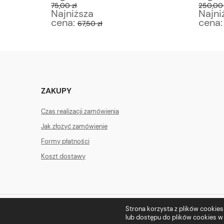
75,00 zł
250,00 
Najniższa
Najni
cena:
cena
67,50 zł
ZAKUPY
Czas realizacji zamówienia
Jak złożyć zamówienie
Formy płatności
Koszt dostawy
Strona korzysta z plików cookies w
lub dostępu do plików cookies w 