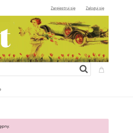
Zarejestruj się
Zaloguj się
e
ępny.