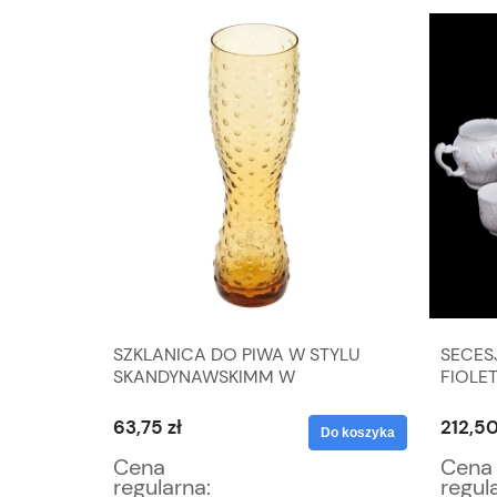
SZKLANICA DO PIWA W STYLU
SECES
 WAGA
SKANDYNAWSKIMM W
FIOLE
BURSZTYNOWYM KOLORZE
63,75 zł
212,50
Do koszyka
Do koszyka
Cena
Cena
regularna:
regul