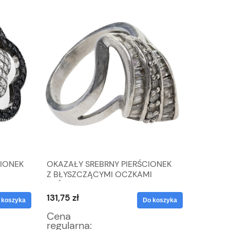
CIONEK
OKAZAŁY SREBRNY PIERŚCIONEK
CHODOV
Z BŁYSZCZĄCYMI OCZKAMI
ŚWIECZN
 R.17
PRÓBA 925 R. 13 WAGA 5,6 G
RÓŻOWE
131,75 zł
153,00 
 koszyka
Do koszyka
Cena
Cena
regularna:
regular