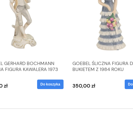
L GERHARD BOCHMANN
GOEBEL ŚLICZNA FIGURA 
NA FIGURA KAWALERA 1973
BUKIETEM Z 1984 ROKU
 1604022
Do koszyka
Do
0 zł
350,00 zł