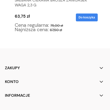
 DO
SREBRNA CIEKAWA BROSZA ZAWIJASEK
TH
WAGA 2,3 G
ŚN
KO
63,75 zł
10
yka
Do koszyka
Cena regularna:
Ce
75,00 zł
Najniższa cena:
Na
67,50 zł
ZAKUPY
KONTO
INFORMACJE