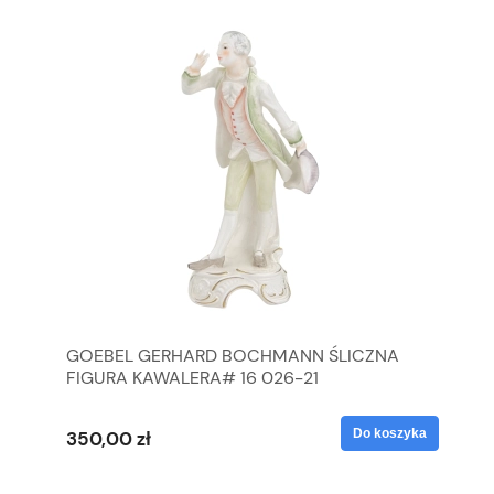
GOEBEL GERHARD BOCHMANN ŚLICZNA
GO
FIGURA KAWALERA# 16 026-21
FI
yka
Do koszyka
350,00 zł
35