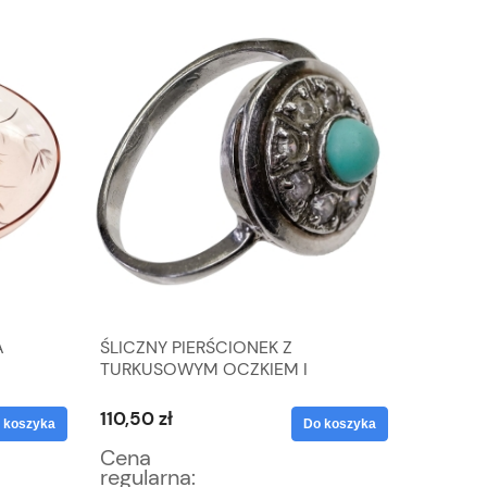
A
ŚLICZNY PIERŚCIONEK Z
RUDOLF
TURKUSOWYM OCZKIEM I
BAKŁA
CYRKONIAMI SREBRO 925 WAGA
3,9 G R. 14,5
110,50 zł
127,50 z
 koszyka
Do koszyka
Cena
Cena
regularna:
regular