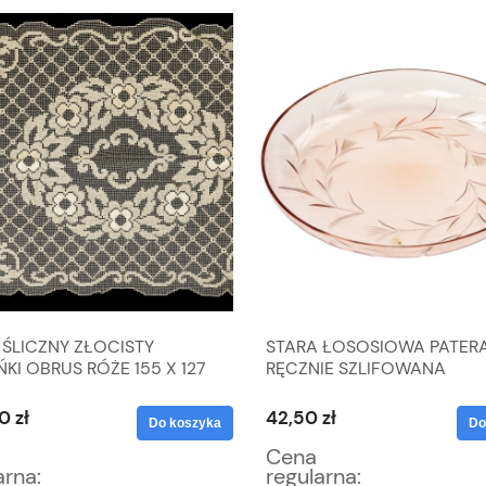
 ŚLICZNY ZŁOCISTY
STARA ŁOSOSIOWA PATER
KI OBRUS RÓŻE 155 X 127
RĘCZNIE SZLIFOWANA
0 zł
42,50 zł
Do koszyka
Do
Cena
arna:
regularna: