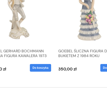
L GERHARD BOCHMANN
GOEBEL ŚLICZNA FIGURA 
NA FIGURA KAWALERA 1973
BUKIETEM Z 1984 ROKU
 1604022
Do koszyka
Do
0 zł
350,00 zł