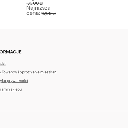
130,00 zł
150,00 zł
Najniższa
Najniż
cena:
cena:
117,00 zł
1
FORMACJE
akt
 Towarów i opróżnianie mieszkań
tyka prywatności
lamin sklepu