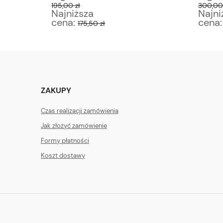
195,00 zł
300,00 
Najniższa
Najni
cena:
cena
175,50 zł
ZAKUPY
Czas realizacji zamówienia
Jak złożyć zamówienie
Formy płatności
Koszt dostawy