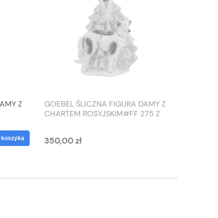
DAMY Z
GOEBEL ŚLICZNA FIGURA DAMY Z
TIEFEN
CHARTEM ROSYJSKIM#FF 275 Z
SŁONIO
1959 ROKU
WAZON
 koszyka
350,00 zł
125,00 