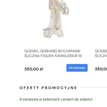
A
GOEBEL GERHARD BOCHMANN
GOEBE
IK ZE
ŚLICZNA FIGURA KAWALERA# 16
ŚLICZ
D
026-21
ROKU#
Do koszyka
Do koszyka
350,00 zł
350,0
OFERTY PROMOCYJNE
8 serwisów w świetnych cenach do soboty!