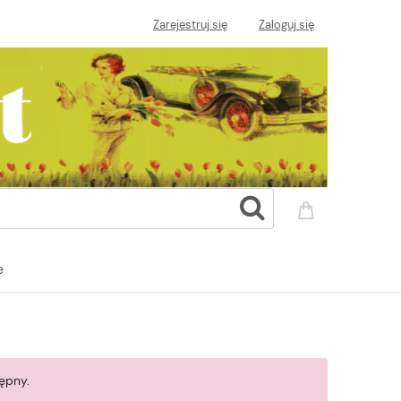
Zarejestruj się
Zaloguj się
e
ępny.