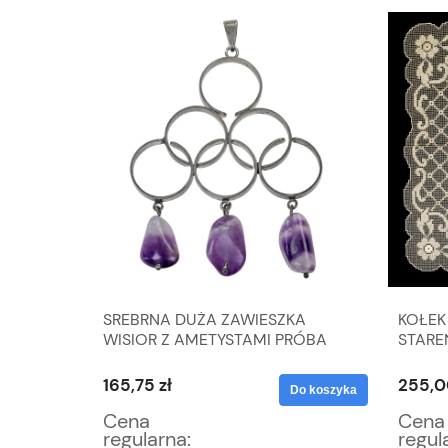
SREBRNA DUŻA ZAWIESZKA
KOŁEK
A 10 G
WISIOR Z AMETYSTAMI PRÓBA
STAREŃ
835 WAGA 17,1 G
CM
165,75 zł
255,0
Do koszyka
Do koszyka
Cena
Cena
regularna:
regul