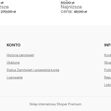
zł
50,00 zł
ższa
Najniższa
:
cena:
270,00 zł
45,00 zł
KONTO
IN
Historia zamówień
Kont
Ulubione
Skup
Status Zamówień i ustawienia konta
Poli
Logowanie
Regu
Linki
Sklep internetowy Shoper Premium