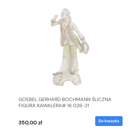
GOEBEL GERHARD BOCHMANN ŚLICZNA
GO
FIGURA KAWALERA# 16 026-21
FI
yka
Do koszyka
350,00 zł
35