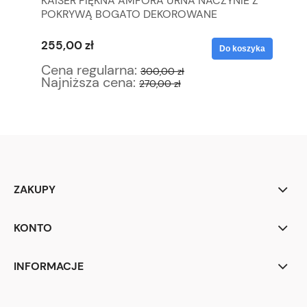
KAISER PIĘKNA AMFORA URNA NACZYNIE Z
SE
POKRYWĄ BOGATO DEKOROWANE
ZE
255,00 zł
34
yka
Do koszyka
Cena regularna:
Ce
300,00 zł
Najniższa cena:
Na
270,00 zł
ZAKUPY
KONTO
INFORMACJE