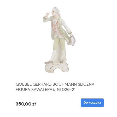
GOEBEL GERHARD BOCHMANN ŚLICZNA
GO
FIGURA KAWALERA# 16 026-21
FI
yka
Do koszyka
350,00 zł
35