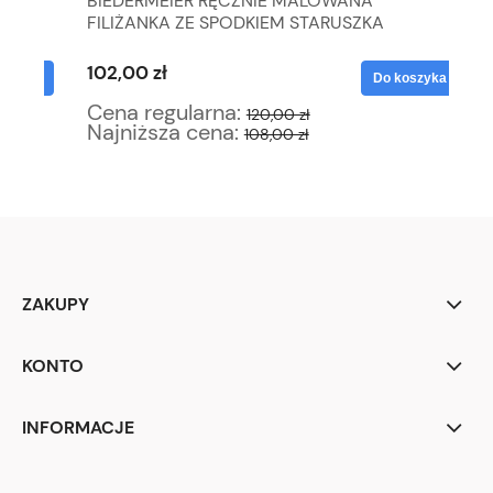
ZA
BIEDERMEIER RĘCZNIE MALOWANA
LI
FILIŻANKA ZE SPODKIEM STARUSZKA
DZ
102,00 zł
12
yka
Do koszyka
Cena regularna:
Ce
120,00 zł
Najniższa cena:
Na
108,00 zł
ZAKUPY
KONTO
INFORMACJE