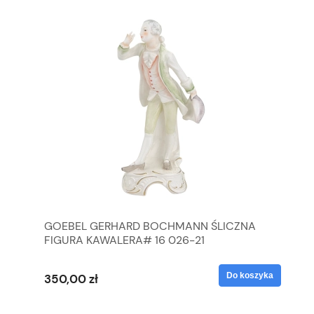
GOEBEL GERHARD BOCHMANN ŚLICZNA
GO
FIGURA KAWALERA# 16 026-21
FI
yka
Do koszyka
350,00 zł
35