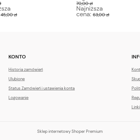
ł
70,00 zł
ższa
Najniższa
:
cena:
45,00 zł
63,00 zł
KONTO
IN
Historia zamówień
Kont
Ulubione
Skup
Status Zamówień i ustawienia konta
Poli
Logowanie
Regu
Linki
Sklep internetowy Shoper Premium