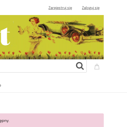
Zarejestruj się
Zaloguj się
e
ępny.