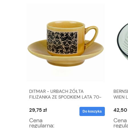
 ZE
DITMAR - URBACH ŻÓŁTA
BERNS
TA 70-
FILIŻANKA ZE SPODKIEM LATA 70-
WIEN 
TE
29,75 zł
42,50 
Do koszyka
Do koszyka
Cena
Cena
regularna:
regul