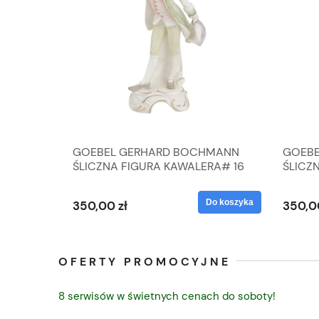
A
GOEBEL GERHARD BOCHMANN
GOEBE
IK ZE
ŚLICZNA FIGURA KAWALERA# 16
ŚLICZ
D
026-21
ROKU#
Do koszyka
Do koszyka
350,00 zł
350,0
OFERTY PROMOCYJNE
8 serwisów w świetnych cenach do soboty!