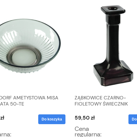
DORF AMETYSTOWA MISA
ZĄBKOWICE CZARNO-
LATA 50-TE
FIOLETOWY ŚWIECZNIK
KOLUMNOWY
zł
59,50 zł
Do koszyka
Do
Cena
arna:
regularna: