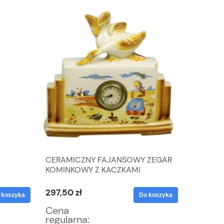
CERAMICZNY FAJANSOWY ZEGAR
MUURAL
KOMINKOWY Z KACZKAMI
KOBALT
LAT 70
297,50 zł
42,50 z
 koszyka
Do koszyka
Cena
Cena
regularna:
regular