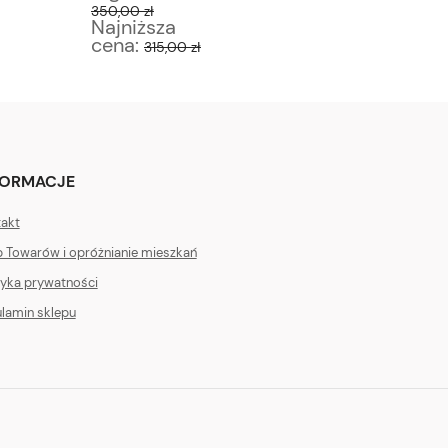
350,00 zł
50,00 zł
Najniższa
Najniż
cena:
cena:
315,00 zł
4
FORMACJE
akt
 Towarów i opróżnianie mieszkań
tyka prywatności
lamin sklepu