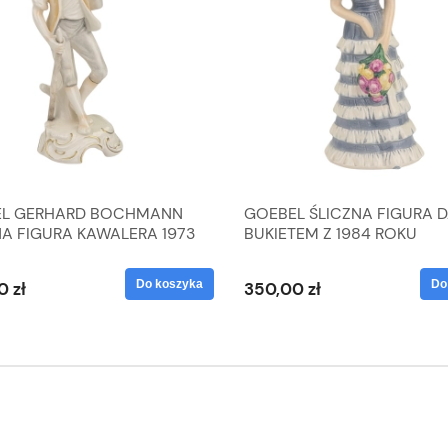
L GERHARD BOCHMANN
GOEBEL ŚLICZNA FIGURA 
NA FIGURA KAWALERA 1973
BUKIETEM Z 1984 ROKU
 1604022
Do koszyka
Do
0 zł
350,00 zł