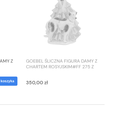
DAMY Z
GOEBEL ŚLICZNA FIGURA DAMY Z
TIEFEN
CHARTEM ROSYJSKIM#FF 275 Z
SŁONIO
1959 ROKU
WAZON
 koszyka
350,00 zł
125,00 