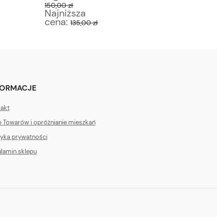
150,00 zł
450,00 z
Najniższa
Najniż
cena:
cena:
135,00 zł
4
FORMACJE
akt
 Towarów i opróżnianie mieszkań
tyka prywatności
lamin sklepu