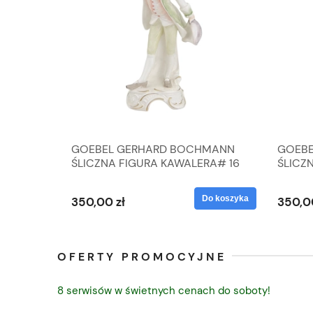
A
GOEBEL GERHARD BOCHMANN
GOEBE
IK ZE
ŚLICZNA FIGURA KAWALERA# 16
ŚLICZ
D
026-21
ROKU#
Do koszyka
Do koszyka
350,00 zł
350,0
OFERTY PROMOCYJNE
8 serwisów w świetnych cenach do soboty!