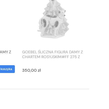
DAMY Z
GOEBEL ŚLICZNA FIGURA DAMY Z
TIEFEN
CHARTEM ROSYJSKIM#FF 275 Z
SŁONIO
1959 ROKU
WAZON
 koszyka
350,00 zł
125,00 