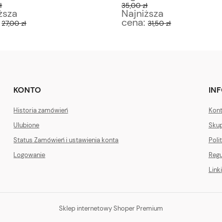
ł
35,00 zł
ższa
Najniższa
:
cena:
27,00 zł
31,50 zł
KONTO
IN
Historia zamówień
Kont
Ulubione
Skup
Status Zamówień i ustawienia konta
Poli
Logowanie
Regu
Linki
Sklep internetowy Shoper Premium