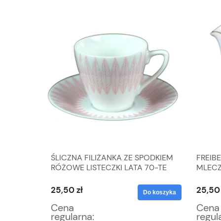
ŚLICZNA FILIŻANKA ZE SPODKIEM
FREIB
PODKIEM
RÓŻOWE LISTECZKI LATA 70-TE
MLECZ
25,50 zł
25,50 
Do koszyka
Do koszyka
Cena
Cena
regularna:
regul