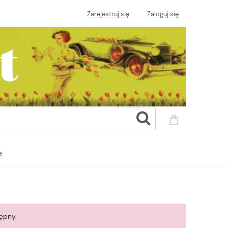
Zarejestruj się
Zaloguj się
e
ępny.