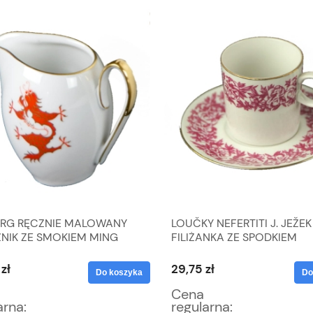
ERG RĘCZNIE MALOWANY
LOUČKY NEFERTITI J. JEŽEK
NIK ZE SMOKIEM MING
FILIŻANKA ZE SPODKIEM
zł
29,75 zł
Do koszyka
Do
Cena
arna:
regularna: