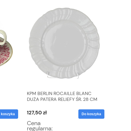
KPM BERLIN ROCAILLE BLANC
VICTORI
DUŻA PATERA RELIEFY ŚR. 28 CM
KAWY W
KOLORO
127,50 zł
382,50 
 koszyka
Do koszyka
Cena
Cena
regularna:
regular