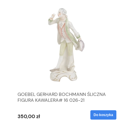
GOEBEL GERHARD BOCHMANN ŚLICZNA
GO
FIGURA KAWALERA# 16 026-21
FI
yka
Do koszyka
350,00 zł
35