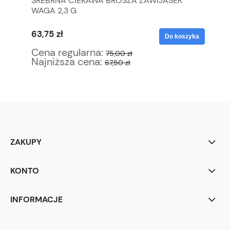
 DO
SREBRNA CIEKAWA BROSZA ZAWIJASEK
TH
WAGA 2,3 G
ŚN
KO
63,75 zł
10
yka
Do koszyka
Cena regularna:
Ce
75,00 zł
Najniższa cena:
Na
67,50 zł
ZAKUPY
KONTO
INFORMACJE