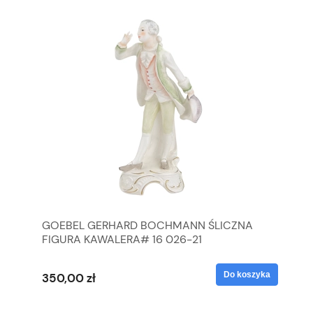
GOEBEL GERHARD BOCHMANN ŚLICZNA
GO
FIGURA KAWALERA# 16 026-21
FI
yka
Do koszyka
350,00 zł
35