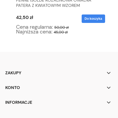
FENNE ISOLDE ROZALINOWA OWALNA
SR
PATERA Z KWIATOWYM WZOREM
ZE
42,50 zł
34
yka
Do koszyka
Cena regularna:
Ce
50,00 zł
Najniższa cena:
Na
45,00 zł
ZAKUPY
KONTO
INFORMACJE