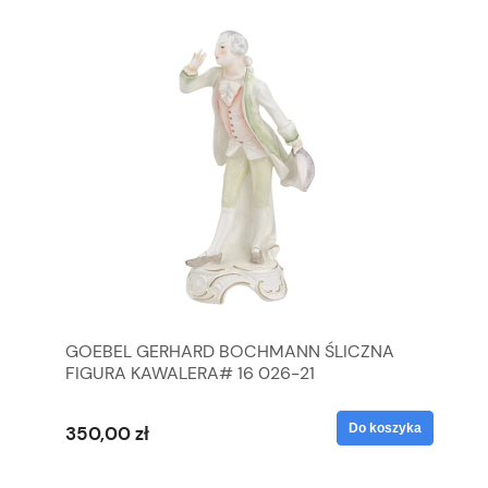
GOEBEL GERHARD BOCHMANN ŚLICZNA
GO
FIGURA KAWALERA# 16 026-21
FI
yka
Do koszyka
350,00 zł
35