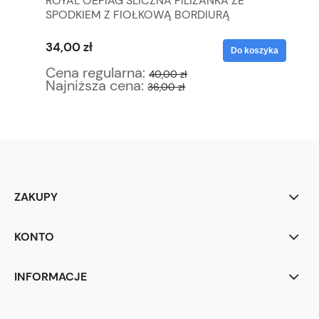
ROYAL OEPIAG ŚLICZNA FILIŻANKA ZE
SR
SPODKIEM Z FIOŁKOWĄ BORDIURĄ
83
34,00 zł
51
yka
Do koszyka
Cena regularna:
Ce
40,00 zł
Najniższa cena:
Na
36,00 zł
ZAKUPY
KONTO
INFORMACJE