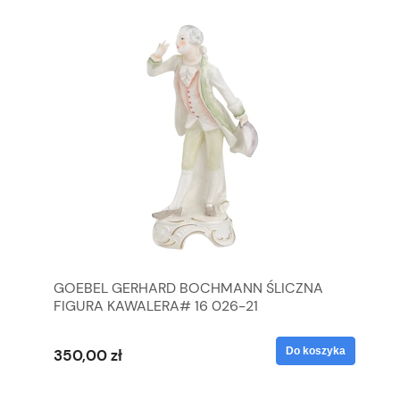
GOEBEL GERHARD BOCHMANN ŚLICZNA
GO
FIGURA KAWALERA# 16 026-21
FI
yka
Do koszyka
350,00 zł
35