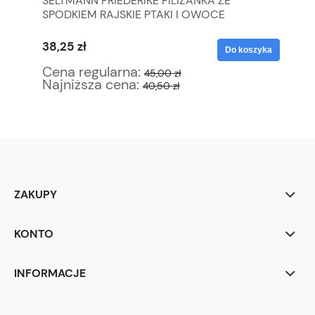
SELTMANN FRIEDERIKE FILIŻANKA ZE
SC
MI
SPODKIEM RAJSKIE PTAKI I OWOCE
US
38,25 zł
63
yka
Do koszyka
Cena regularna:
Ce
45,00 zł
Najniższa cena:
Na
40,50 zł
ZAKUPY
KONTO
INFORMACJE