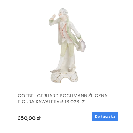
GOEBEL GERHARD BOCHMANN ŚLICZNA
GO
FIGURA KAWALERA# 16 026-21
FI
yka
Do koszyka
350,00 zł
35