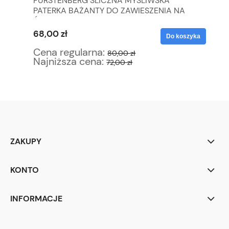
FÜRSTENBERG ŚLICZNA MYŚLIWSKA
FI
PATERKA BAŻANTY DO ZAWIESZENIA NA
TU
ŚCIANIE
68,00 zł
12
yka
Do koszyka
Cena regularna:
Ce
80,00 zł
Najniższa cena:
Na
72,00 zł
ZAKUPY
KONTO
INFORMACJE