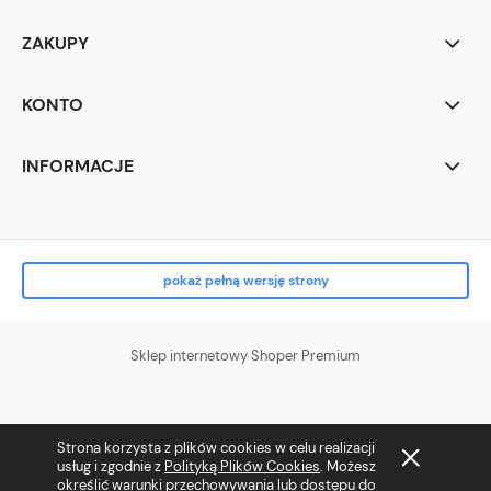
ZAKUPY
KONTO
INFORMACJE
pokaż pełną wersję strony
Sklep internetowy Shoper Premium
Strona korzysta z plików cookies w celu realizacji
usług i zgodnie z
Polityką Plików Cookies
. Możesz
określić warunki przechowywania lub dostępu do