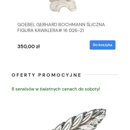
GOEBEL GERHARD BOCHMANN ŚLICZNA
GO
FIGURA KAWALERA# 16 026-21
FI
yka
Do koszyka
350,00 zł
35
OFERTY PROMOCYJNE
8 serwisów w świetnych cenach do soboty!