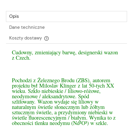
Opis
Dane techniczne
Koszty dostawy
Cena nie zawiera ewentualnych kosztów płatności
Cudowny, zmieniający barwę, designerski wazon
z Czech.
Pochodzi z Železnego Brodu (ZBS), autorem
projektu był Miloslav Klinger z lat 50-tych XX
wieku. Szkło niebieskie / liliowo-różowe,
neodymowe / aleksandrytowe. Spód
szlifowany.
Wazon wydaje się liliowy w
naturalnym świetle słonecznym lub żółtym
sztucznym świetle, a przydymiony niebieski w
świetle fluorescencyjnym / białym. Wynika to z
obecności tlenku neodymu (Nd²O³) w szkle.