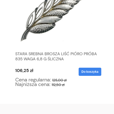
STARA SREBNA BROSZA LIŚĆ PIÓRO PRÓBA
KH
835 WAGA 6,8 G ŚLICZNA
RĘ
106,25 zł
68
yka
Do koszyka
Cena regularna:
Ce
125,00 zł
Najniższa cena:
Na
112,50 zł